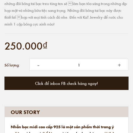
những đôi bông tai bạc treo tòng ten sẽ làm bạn tỏa sáng trong những dịp
họp mặt và những bữa tiệc sang trọng. Những đôi bông tai bạc này được
thiết kế hợp với mọi tính cách đó nhe. Đến với KaT Jewelry để rước cho
mình 1 cặp bông cực xinh nào!
250.000₫
-
+
Số lượng:
Click để inbox FB check hàng ngay!
OUR STORY
Nhẫn bạc midi cao cấp 925 là một sản phẩm thời trang ý