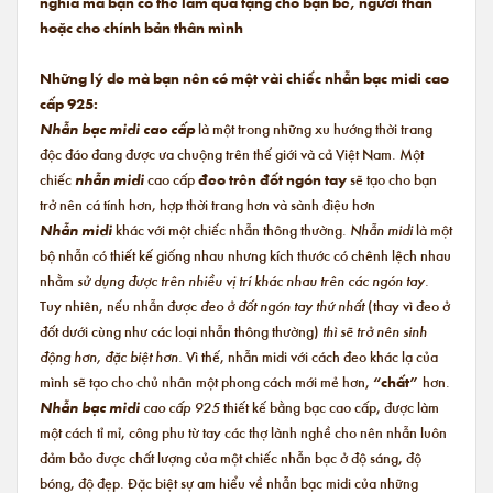
nghĩa mà bạn có thể làm quà tặng cho bạn bè, người thân
hoặc cho chính bản thân mình
Những lý do mà bạn nên có một vài chiếc nhẫn bạc midi cao
cấp 925:
Nhẫn bạc midi cao cấp
là một trong những xu hướng thời trang
độc đáo đang được ưa chuộng trên thế giới và cả Việt Nam. Một
chiếc
nhẫn midi
cao cấp
đeo trên đốt ngón tay
sẽ tạo cho bạn
trở nên cá tính hơn, hợp thời trang hơn và sành điệu hơn
Nhẫn midi
khác với một chiếc nhẫn thông thường.
Nhẫn midi
là một
bộ nhẫn có thiết kế giống nhau nhưng kích thước có chênh lệch nhau
nhằm
sử dụng được trên nhiều vị trí khác nhau trên các ngón tay.
Tuy nhiên, nếu nhẫn được
đeo ở đốt ngón tay thứ nhất
(thay vì đeo ở
đốt dưới cùng như các loại nhẫn thông thường)
thì sẽ trở nên sinh
động hơn, đặc biệt hơn.
Vì thế, nhẫn midi với cách đeo khác lạ của
mình sẽ tạo cho chủ nhân một phong cách mới mẻ hơn,
“chất”
hơn.
Nhẫn bạc midi
cao cấp 925
thiết kế bằng bạc cao cấp, được làm
một cách tỉ mỉ, công phu từ tay các thợ lành nghề cho nên nhẫn luôn
đảm bảo được chất lượng của một chiếc nhẫn bạc ở độ sáng, độ
bóng, độ đẹp. Đặc biệt sự am hiểu về nhẫn bạc midi của những