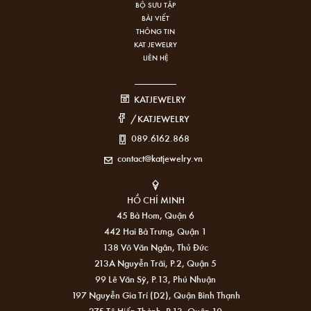
BỘ SƯU TẬP
BÀI VIẾT
THÔNG TIN
KAT JEWELRY
LIÊN HỆ
KATJEWELRY
/KATJEWELRY
089.6162.868
contact@katjewelry.vn
HỒ CHÍ MINH
45 Bà Hom, Quận 6
442 Hai Bà Trưng, Quận 1
138 Võ Văn Ngân, Thủ Đức
213A Nguyễn Trãi, P.2, Quận 5
99 Lê Văn Sỹ, P.13, Phú Nhuận
197 Nguyễn Gia Trí (D2), Quận Bình Thạnh
275 Tô Hiến Thành, P.13, Quận 10