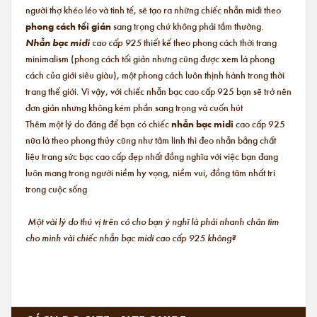
người thợ khéo léo và tinh tế, sẽ tạo ra những chiếc nhẫn midi theo
phong cách tối giản
sang trọng chứ không phải tầm thường.
Nhẫn bạc midi
cao cấp 925
thiết kế theo phong cách thời trang
minimalism (phong cách tối giản nhưng cũng được xem là phong
cách của giới siêu giàu), một phong cách luôn thịnh hành trong thời
trang thế giới. Vì vậy, với chiếc nhẫn bạc cao cấp 925 bạn sẽ trở nên
đơn giản nhưng không kém phần sang trọng và cuốn hút
Thêm một lý do đáng để bạn có chiếc
nhẫn bạc midi
cao cấp 925
nữa là theo phong thủy cũng như tâm linh thì đeo nhẫn bằng chất
liệu trang sức bạc cao cấp đẹp nhất đồng nghĩa với việc bạn đang
luôn mang trong người niềm hy vọng, niềm vui, đồng tâm nhất trí
trong cuộc sống
Một vài lý do thú vị trên có cho bạn ý nghĩ là phải nhanh chân tìm
cho mình vài chiếc nhẫn bạc midi cao cấp 925 không?