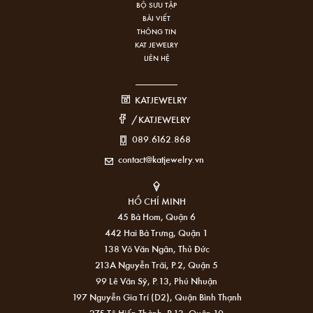
BỘ SƯU TẬP
BÀI VIẾT
THÔNG TIN
KAT JEWELRY
LIÊN HỆ
KATJEWELRY
/KATJEWELRY
089.6162.868
contact@katjewelry.vn
HỒ CHÍ MINH
45 Bà Hom, Quận 6
442 Hai Bà Trưng, Quận 1
138 Võ Văn Ngân, Thủ Đức
213A Nguyễn Trãi, P.2, Quận 5
99 Lê Văn Sỹ, P.13, Phú Nhuận
197 Nguyễn Gia Trí (D2), Quận Bình Thạnh
275 Tô Hiến Thành, P.13, Quận 10