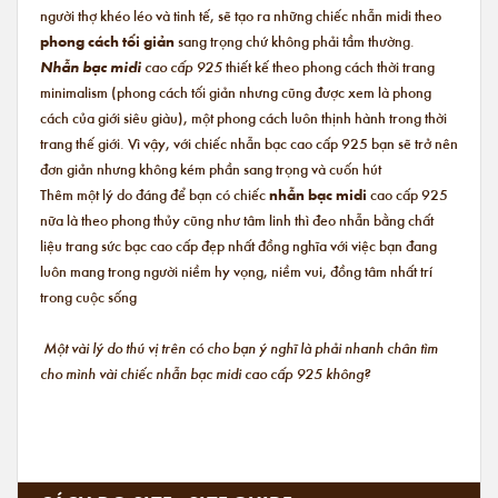
người thợ khéo léo và tinh tế, sẽ tạo ra những chiếc nhẫn midi theo
phong cách tối giản
sang trọng chứ không phải tầm thường.
Nhẫn bạc midi
cao cấp 925
thiết kế theo phong cách thời trang
minimalism (phong cách tối giản nhưng cũng được xem là phong
cách của giới siêu giàu), một phong cách luôn thịnh hành trong thời
trang thế giới. Vì vậy, với chiếc nhẫn bạc cao cấp 925 bạn sẽ trở nên
đơn giản nhưng không kém phần sang trọng và cuốn hút
Thêm một lý do đáng để bạn có chiếc
nhẫn bạc midi
cao cấp 925
nữa là theo phong thủy cũng như tâm linh thì đeo nhẫn bằng chất
liệu trang sức bạc cao cấp đẹp nhất đồng nghĩa với việc bạn đang
luôn mang trong người niềm hy vọng, niềm vui, đồng tâm nhất trí
trong cuộc sống
Một vài lý do thú vị trên có cho bạn ý nghĩ là phải nhanh chân tìm
cho mình vài chiếc nhẫn bạc midi cao cấp 925 không?