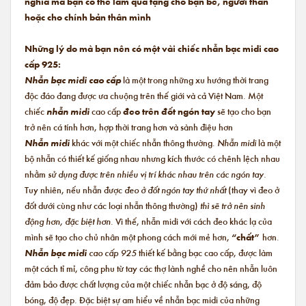
nghĩa mà bạn có thể làm quà tặng cho bạn bè, người thân
hoặc cho chính bản thân mình
Những lý do mà bạn nên có một vài chiếc nhẫn bạc midi cao
cấp 925:
Nhẫn bạc midi cao cấp
là một trong những xu hướng thời trang
độc đáo đang được ưa chuộng trên thế giới và cả Việt Nam. Một
chiếc
nhẫn midi
cao cấp
đeo trên đốt ngón tay
sẽ tạo cho bạn
trở nên cá tính hơn, hợp thời trang hơn và sành điệu hơn
Nhẫn midi
khác với một chiếc nhẫn thông thường.
Nhẫn midi
là một
bộ nhẫn có thiết kế giống nhau nhưng kích thước có chênh lệch nhau
nhằm
sử dụng được trên nhiều vị trí khác nhau trên các ngón tay.
Tuy nhiên, nếu nhẫn được
đeo ở đốt ngón tay thứ nhất
(thay vì đeo ở
đốt dưới cùng như các loại nhẫn thông thường)
thì sẽ trở nên sinh
động hơn, đặc biệt hơn.
Vì thế, nhẫn midi với cách đeo khác lạ của
mình sẽ tạo cho chủ nhân một phong cách mới mẻ hơn,
“chất”
hơn.
Nhẫn bạc midi
cao cấp 925
thiết kế bằng bạc cao cấp, được làm
một cách tỉ mỉ, công phu từ tay các thợ lành nghề cho nên nhẫn luôn
đảm bảo được chất lượng của một chiếc nhẫn bạc ở độ sáng, độ
bóng, độ đẹp. Đặc biệt sự am hiểu về nhẫn bạc midi của những