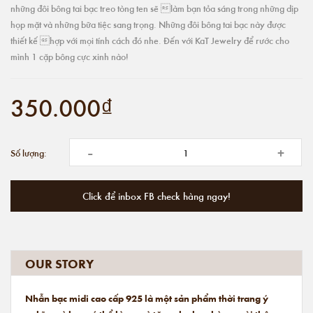
những đôi bông tai bạc treo tòng ten sẽ làm bạn tỏa sáng trong những dịp
họp mặt và những bữa tiệc sang trọng. Những đôi bông tai bạc này được
thiết kế hợp với mọi tính cách đó nhe. Đến với KaT Jewelry để rước cho
mình 1 cặp bông cực xinh nào!
350.000₫
-
+
Số lượng:
Click để inbox FB check hàng ngay!
OUR STORY
Nhẫn bạc midi cao cấp 925 là một sản phẩm thời trang ý