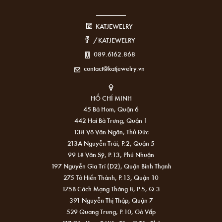
KATJEWELRY
/KATJEWELRY
089.6162.868
contact@katjewelry.vn
HỒ CHÍ MINH
45 Bà Hom, Quận 6
442 Hai Bà Trưng, Quận 1
138 Võ Văn Ngân, Thủ Đức
213A Nguyễn Trãi, P.2, Quận 5
99 Lê Văn Sỹ, P.13, Phú Nhuận
197 Nguyễn Gia Trí (D2), Quận Bình Thạnh
275 Tô Hiến Thành, P.13, Quận 10
175B Cách Mạng Tháng 8, P.5, Q.3
391 Nguyễn Thị Thập, Quận 7
529 Quang Trung, P.10, Gò Vấp