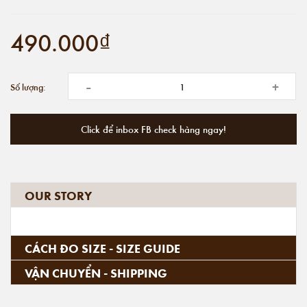
490.000₫
-
+
Số lượng:
Click để inbox FB check hàng ngay!
OUR STORY
CÁCH ĐO SIZE - SIZE GUIDE
VẬN CHUYỂN - SHIPPING