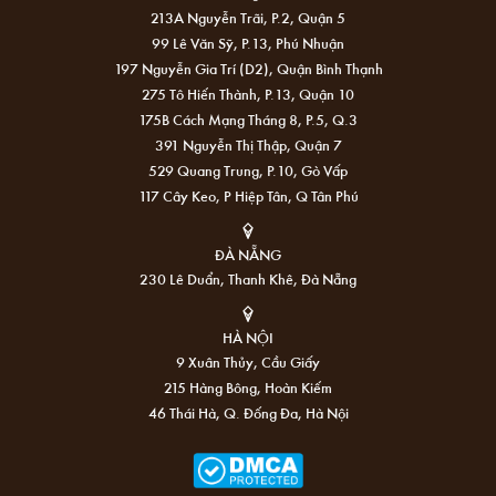
213A Nguyễn Trãi, P.2, Quận 5
99 Lê Văn Sỹ, P.13, Phú Nhuận
197 Nguyễn Gia Trí (D2), Quận Bình Thạnh
275 Tô Hiến Thành, P.13, Quận 10
175B Cách Mạng Tháng 8, P.5, Q.3
391 Nguyễn Thị Thập, Quận 7
529 Quang Trung, P.10, Gò Vấp
117 Cây Keo, P Hiệp Tân, Q Tân Phú
ĐÀ NẴNG
230 Lê Duẩn, Thanh Khê, Đà Nẵng
HÀ NỘI
9 Xuân Thủy, Cầu Giấy
215 Hàng Bông, Hoàn Kiếm
46 Thái Hà, Q. Đống Đa, Hà Nội