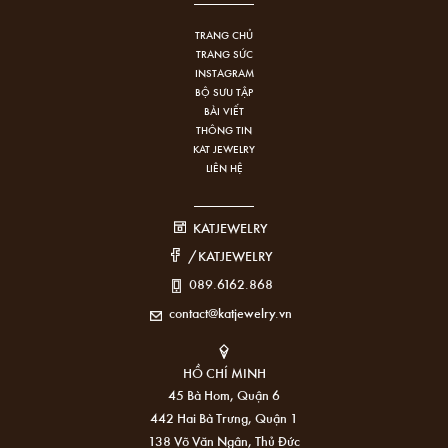
TRANG CHỦ
TRANG SỨC
INSTAGRAM
BỘ SƯU TẬP
BÀI VIẾT
THÔNG TIN
KAT JEWELRY
LIÊN HỆ
KATJEWELRY
/KATJEWELRY
089.6162.868
contact@katjewelry.vn
HỒ CHÍ MINH
45 Bà Hom, Quận 6
442 Hai Bà Trưng, Quận 1
138 Võ Văn Ngân, Thủ Đức