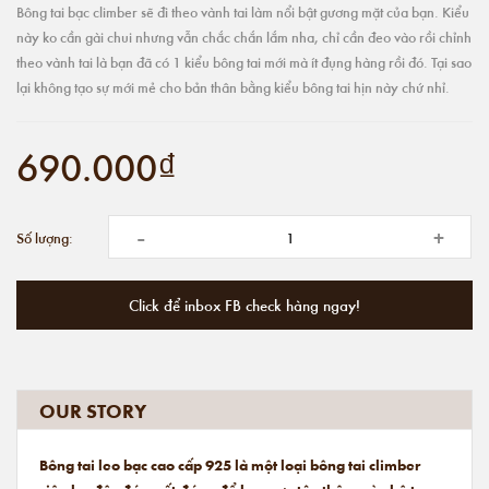
Bông tai bạc climber sẽ đi theo vành tai làm nổi bật gương mặt của bạn. Kiểu
này ko cần gài chui nhưng vẫn chắc chắn lắm nha, chỉ cần đeo vào rồi chỉnh
theo vành tai là bạn đã có 1 kiểu bông tai mới mà ít đụng hàng rồi đó. Tại sao
lại không tạo sự mới mẻ cho bản thân bằng kiểu bông tai hịn này chứ nhỉ.
690.000₫
-
+
Số lượng:
Click để inbox FB check hàng ngay!
OUR STORY
Bông tai leo bạc cao cấp 925 là một loại bông tai climber