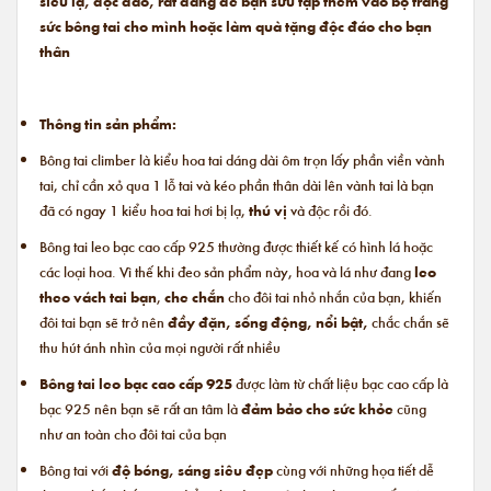
siêu lạ, độc đáo, rất đáng để bạn sưu tập thêm vào bộ trang
sức bông tai cho mình hoặc làm quà tặng độc đáo cho bạn
thân
Thông tin sản phẩm:
Bông tai climber là kiểu hoa tai dáng dài ôm trọn lấy phần viền vành
tai, chỉ cần xỏ qua 1 lỗ tai và kéo phần thân dài lên vành tai là bạn
đã có ngay 1 kiểu hoa tai hơi bị lạ,
thú vị
và độc rồi đó.
Bông tai leo bạc cao cấp 925 thường được thiết kế có hình lá hoặc
các loại hoa. Vì thế khi đeo sản phẩm này, hoa và lá như đang
leo
theo vách tai bạn
,
che chắn
cho đôi tai nhỏ nhắn của bạn, khiến
đôi tai bạn sẽ trở nên
đầy đặn, sống động, nổi bật,
chắc chắn sẽ
thu hút ánh nhìn của mọi người rất nhiều
Bông tai leo bạc cao cấp 925
được làm từ chất liệu bạc cao cấp là
bạc 925 nên bạn sẽ rất an tâm là
đảm bảo cho sức khỏe
cũng
như an toàn cho đôi tai của bạn
Bông tai với
độ bóng, sáng siêu đẹp
cùng với những họa tiết dễ