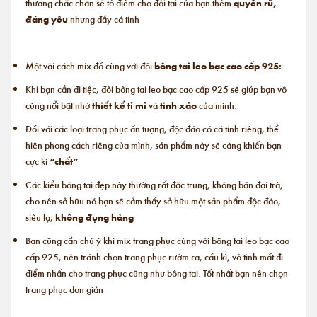
thương chắc chắn sẽ tô điểm cho đôi tai của bạn thêm
quyến rũ,
đáng yêu
nhưng đầy cá tính
Một vài cách mix đồ cùng với đôi
bông tai leo bạc cao cấp 925:
Khi bạn cần đi tiệc, đôi bông tai leo bạc cao cấp 925 sẽ giúp bạn vô
cùng nổi bật nhờ
thiết kế tỉ mỉ
và
tinh xảo
của mình.
Đối với các loại trang phục ấn tượng, độc đáo có cá tính riêng, thể
hiện phong cách riêng của mình, sản phẩm này sẽ càng khiến bạn
cực kì
“chất”
Các kiểu bông tai đẹp này thường rất đặc trưng, không bán đại trà,
cho nên sở hữu nó bạn sẽ cảm thấy sở hữu một sản phẩm độc đáo,
siêu lạ,
không đụng hàng
Bạn cũng cần chú ý khi mix trang phục cùng với bông tai leo bạc cao
cấp 925, nên tránh chọn trang phục rườm ra, cầu kì, vô tình mất đi
điểm nhấn cho trang phục cũng như bông tai. Tốt nhất bạn nên chọn
trang phục đơn giản