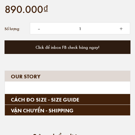
890.000₫
-
+
Số lượng:
Click để inbox FB check hàng ngay!
OUR STORY
CÁCH ĐO SIZE - SIZE GUIDE
VẬN CHUYỂN - SHIPPING