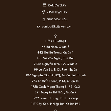
KATJEWELRY
/KATJEWELRY
089.6162.868
contact@katjewelry.vn
HỒ CHÍ MINH
45 Bà Hom, Quận 6
442 Hai Bà Trưng, Quận 1
138 Võ Văn Ngân, Thủ Đức
213A Nguyễn Trãi, P.2, Quận 5
99 Lê Văn Sỹ, P.13, Phú Nhuận
197 Nguyễn Gia Trí (D2), Quận Bình Thạnh
275 Tô Hiến Thành, P.13, Quận 10
175B Cách Mạng Tháng 8, P.5, Q.3
391 Nguyễn Thị Thập, Quận 7
529 Quang Trung, P.10, Gò Vấp
117 Cây Keo, P Hiệp Tân, Q Tân Phú