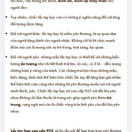
lời chúc, cầu mong sức khỏe,
bình an, đem lại may mắn
cho
người đeo
Tuy nhiên, chiếc lắc tay bạc còn có những ý nghĩa riêng đối với từng
đối tượng được tặng:
Đối với người thân: lắc tay bạc là niềm yêu thương, là sự quan tâm
của người tặng dành cho người nhận. Không chỉ là lời chúc mạnh
khỏe mà còn là mong ước sự trẻ trung, tươi sáng, lạc quan…
Đối với người yêu: những mẫu lắc tay bạc có thiết kế với những biểu
tượng
ấn tượng
như chi tiết hình trái tim, vô cực, cỏ 3 lá ...đều mang
những hàm ý riêng của mình. Các chàng trai lựa chọn những mẫu,
kiểu dáng, hình ảnh thể hiện trên chiếc lắc tay để tặng bạn gái nhằm
thể hiện tình cảm cũng như những lời yêu thương muốn nói với người
mình thích, yêu. Chiếc
lắc tay bạc nữ cao cấp
925 với đôi lứa yêu
nhau không chỉ đơn thuần là trang sức giúp người yêu thêm
trẻ
trung
, rạng ngời mà còn là chiếc vòng tròn tình yêu của đôi lứa yêu
nhau
Lắc tay bạc cao cấp 925
sẽ là cầu nối để bạn trao trọn yêu thương