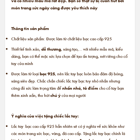
và có nhiều mẫu mã rất đẹp. Bạn sẽ thật sự bị cuốn hút bởi
món trang sức ngày càng được yêu thích này
Thông tin sản phẩm
Chất liệu sản phẩm: Được làm từ chất liệu bạc cao cấp 925
Thiết kế tinh xảo,
dễ thương
, sáng tạo,… với nhiều mẫu mã, kiểu
dáng, bạn có thể mặc sức lựa chọn để tạo ấn tượng, nét riêng cho cổ
tay của mình
Được làm từ loại
bạc 925
, nên lắc tay bạc luôn bảo đảm độ bóng,
sáng siêu đẹp. Chắc chắn chiếc lắc tay bạc tuy nhỏ nhắn nhưng
cũng đủ sức làm trọng tâm để
nhấn nhá, tô điểm
cho cổ tay bạn
thêm xinh xắn, thu hút
chú ý
của mọi người
Ý nghĩa của việc tặng chiếc lắc tay:
Lắc tay bạc cao cấp 925 hẳn nhiên sẽ có ý nghĩa về sức khỏe như
các món trang sức bạc, vàng, đá cao cấp. Tặng lắc tay bạc chính là