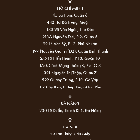
HỒ CHÍ MINH
45 Bà Hom, Quận 6
442 Hai Bà Trưng, Quận 1
138 Võ Văn Ngân, Thủ Đức
213A Nguyễn Trãi, P.2, Quận 5
99 Lê Văn Sỹ, P.13, Phú Nhuận
197 Nguyễn Gia Trí (D2), Quận Bình Thạnh
275 Tô Hiến Thành, P.13, Quận 10
175B Cách Mạng Tháng 8, P.5, Q.3
391 Nguyễn Thị Thập, Quận 7
529 Quang Trung, P.10, Gò Vấp
117 Cây Keo, P Hiệp Tân, Q Tân Phú
ĐÀ NẴNG
230 Lê Duẩn, Thanh Khê, Đà Nẵng
HÀ NỘI
9 Xuân Thủy, Cầu Giấy