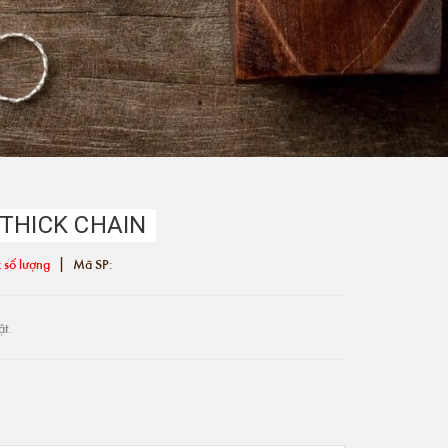
 THICK CHAIN
|
 số lượng
Mã SP:
ật.