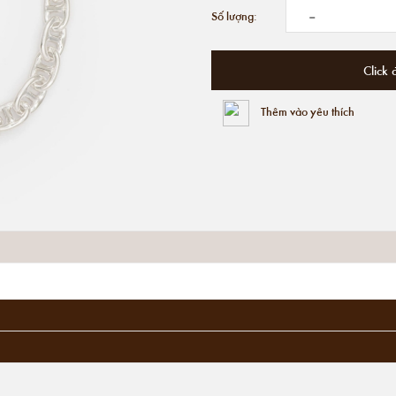
-
Số lượng:
Click 
Thêm vào yêu thích