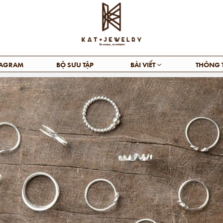
TAGRAM
BỘ SƯU TẬP
BÀI VIẾT
THÔNG 