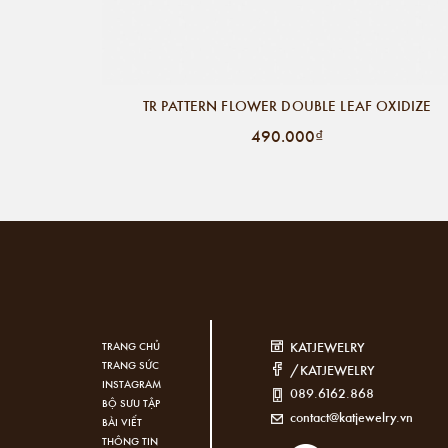
TR PATTERN FLOWER DOUBLE LEAF OXIDIZE
490.000₫
KATJEWELRY
TRANG CHỦ
TRANG SỨC
/KATJEWELRY
INSTAGRAM
089.6162.868
BỘ SƯU TẬP
contact@katjewelry.vn
BÀI VIẾT
THÔNG TIN