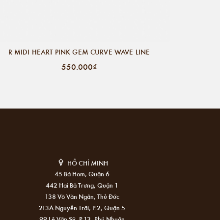
R MIDI HEART PINK GEM CURVE WAVE LINE
550.000₫
HỒ CHÍ MINH
45 Bà Hom, Quận 6
442 Hai Bà Trưng, Quận 1
138 Võ Văn Ngân, Thủ Đức
213A Nguyễn Trãi, P.2, Quận 5
99 Lê Văn Sỹ, P.13, Phú Nhuận