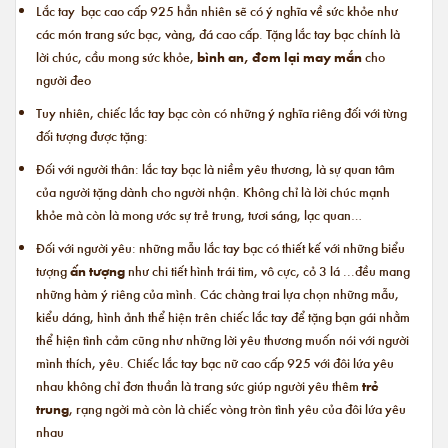
Lắc tay bạc cao cấp 925 hẳn nhiên sẽ có ý nghĩa về sức khỏe như
các món trang sức bạc, vàng, đá cao cấp. Tặng lắc tay bạc chính là
lời chúc, cầu mong sức khỏe,
bình an, đem lại may mắn
cho
người đeo
Tuy nhiên, chiếc lắc tay bạc còn có những ý nghĩa riêng đối với từng
đối tượng được tặng:
Đối với người thân: lắc tay bạc là niềm yêu thương, là sự quan tâm
của người tặng dành cho người nhận. Không chỉ là lời chúc mạnh
khỏe mà còn là mong ước sự trẻ trung, tươi sáng, lạc quan…
Đối với người yêu: những mẫu lắc tay bạc có thiết kế với những biểu
tượng
ấn tượng
như chi tiết hình trái tim, vô cực, cỏ 3 lá ...đều mang
những hàm ý riêng của mình. Các chàng trai lựa chọn những mẫu,
kiểu dáng, hình ảnh thể hiện trên chiếc lắc tay để tặng bạn gái nhằm
thể hiện tình cảm cũng như những lời yêu thương muốn nói với người
mình thích, yêu. Chiếc
lắc tay bạc nữ cao cấp
925 với đôi lứa yêu
nhau không chỉ đơn thuần là trang sức giúp người yêu thêm
trẻ
trung
, rạng ngời mà còn là chiếc vòng tròn tình yêu của đôi lứa yêu
nhau