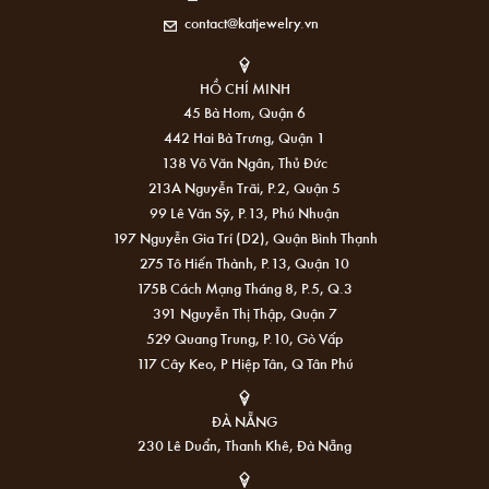
contact@katjewelry.vn
HỒ CHÍ MINH
45 Bà Hom, Quận 6
442 Hai Bà Trưng, Quận 1
138 Võ Văn Ngân, Thủ Đức
213A Nguyễn Trãi, P.2, Quận 5
99 Lê Văn Sỹ, P.13, Phú Nhuận
197 Nguyễn Gia Trí (D2), Quận Bình Thạnh
275 Tô Hiến Thành, P.13, Quận 10
175B Cách Mạng Tháng 8, P.5, Q.3
391 Nguyễn Thị Thập, Quận 7
529 Quang Trung, P.10, Gò Vấp
117 Cây Keo, P Hiệp Tân, Q Tân Phú
ĐÀ NẴNG
230 Lê Duẩn, Thanh Khê, Đà Nẵng