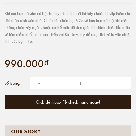
Khi mà bạn đã sắm đủ bộ cho tay của mình rồi thì hãy chuẩn bị sắp thêm cho
đôi chân xinh xắn nhé. Chiếc lắc chân bạc 925 sẽ làm bạn nổi bật khi diện
những chân váy ngắn, hoặc có thể mặc đồ đơn giản thì chính chiếc lắc chân
sẽ làm điểm nhấn cho bạn . Đến với KaT Jewelry để được thử và tư vấn nhiệt
tình các bạn nhé.
990.000₫
-
+
Số lượng:
Click để inbox FB check hàng ngay!
OUR STORY