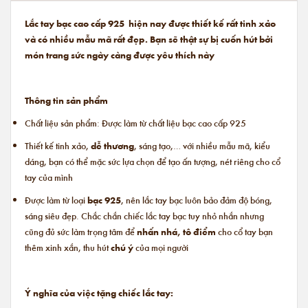
Lắc tay bạc cao cấp 925 hiện nay được thiết kế rất tinh xảo
và có nhiều mẫu mã rất đẹp. Bạn sẽ thật sự bị cuốn hút bởi
món trang sức ngày càng được yêu thích này
Thông tin sản phẩm
Chất liệu sản phẩm: Được làm từ chất liệu bạc cao cấp 925
Thiết kế tinh xảo,
dễ thương
, sáng tạo,… với nhiều mẫu mã, kiểu
dáng, bạn có thể mặc sức lựa chọn để tạo ấn tượng, nét riêng cho cổ
tay của mình
Được làm từ loại
bạc 925
, nên lắc tay bạc luôn bảo đảm độ bóng,
sáng siêu đẹp. Chắc chắn chiếc lắc tay bạc tuy nhỏ nhắn nhưng
cũng đủ sức làm trọng tâm để
nhấn nhá, tô điểm
cho cổ tay bạn
thêm xinh xắn, thu hút
chú ý
của mọi người
Ý nghĩa của việc tặng chiếc lắc tay: