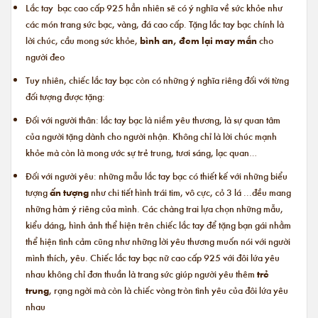
Lắc tay bạc cao cấp 925 hẳn nhiên sẽ có ý nghĩa về sức khỏe như
các món trang sức bạc, vàng, đá cao cấp. Tặng lắc tay bạc chính là
lời chúc, cầu mong sức khỏe,
bình an, đem lại may mắn
cho
người đeo
Tuy nhiên, chiếc lắc tay bạc còn có những ý nghĩa riêng đối với từng
đối tượng được tặng:
Đối với người thân: lắc tay bạc là niềm yêu thương, là sự quan tâm
của người tặng dành cho người nhận. Không chỉ là lời chúc mạnh
khỏe mà còn là mong ước sự trẻ trung, tươi sáng, lạc quan…
Đối với người yêu: những mẫu lắc tay bạc có thiết kế với những biểu
tượng
ấn tượng
như chi tiết hình trái tim, vô cực, cỏ 3 lá ...đều mang
những hàm ý riêng của mình. Các chàng trai lựa chọn những mẫu,
kiểu dáng, hình ảnh thể hiện trên chiếc lắc tay để tặng bạn gái nhằm
thể hiện tình cảm cũng như những lời yêu thương muốn nói với người
mình thích, yêu. Chiếc
lắc tay bạc nữ cao cấp
925 với đôi lứa yêu
nhau không chỉ đơn thuần là trang sức giúp người yêu thêm
trẻ
trung
, rạng ngời mà còn là chiếc vòng tròn tình yêu của đôi lứa yêu
nhau