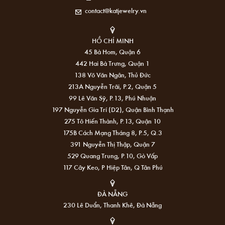
contact@katjewelry.vn
HỒ CHÍ MINH
45 Bà Hom, Quận 6
442 Hai Bà Trưng, Quận 1
138 Võ Văn Ngân, Thủ Đức
213A Nguyễn Trãi, P.2, Quận 5
99 Lê Văn Sỹ, P.13, Phú Nhuận
197 Nguyễn Gia Trí (D2), Quận Bình Thạnh
275 Tô Hiến Thành, P.13, Quận 10
175B Cách Mạng Tháng 8, P.5, Q.3
391 Nguyễn Thị Thập, Quận 7
529 Quang Trung, P.10, Gò Vấp
117 Cây Keo, P Hiệp Tân, Q Tân Phú
ĐÀ NẴNG
230 Lê Duẩn, Thanh Khê, Đà Nẵng