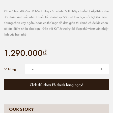
Khi mà bạn đã sắm đủ bộ cho tay của mình rồi thì hãy chuẩn bị sắp thêm cho
đôi chân xinh xắn nhé. Chiếc lắc chân bạc 925 sẽ làm bạn nổi bật khi diện
những chân váy ngắn, hoặc có thể mặc đồ đơn giản thì chính chiếc lắc chân
sẽ làm điểm nhấn cho bạn . Đến với KaT Jewelry để được thử và tư vấn nhiệt
tình các bạn nhé.
1.290.000₫
-
+
Số lượng:
Click để inbox FB check hàng ngay!
OUR STORY