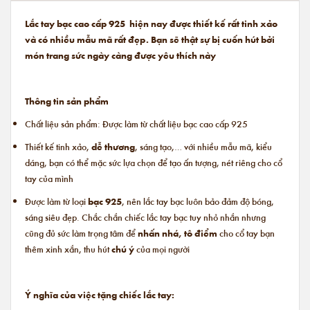
Lắc tay bạc cao cấp 925 hiện nay được thiết kế rất tinh xảo
và có nhiều mẫu mã rất đẹp. Bạn sẽ thật sự bị cuốn hút bởi
món trang sức ngày càng được yêu thích này
Thông tin sản phẩm
Chất liệu sản phẩm: Được làm từ chất liệu bạc cao cấp 925
Thiết kế tinh xảo,
dễ thương
, sáng tạo,… với nhiều mẫu mã, kiểu
dáng, bạn có thể mặc sức lựa chọn để tạo ấn tượng, nét riêng cho cổ
tay của mình
Được làm từ loại
bạc 925
, nên lắc tay bạc luôn bảo đảm độ bóng,
sáng siêu đẹp. Chắc chắn chiếc lắc tay bạc tuy nhỏ nhắn nhưng
cũng đủ sức làm trọng tâm để
nhấn nhá, tô điểm
cho cổ tay bạn
thêm xinh xắn, thu hút
chú ý
của mọi người
Ý nghĩa của việc tặng chiếc lắc tay: