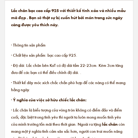
Lắc chân bạc cao cấp 925 với thiết kế tinh xảo và nhiều mẫu
mã đẹp . Bạn sẽ thật sự bị cuốn hút bởi món trang sức ngày
càng được yêu thích này.
· Thông tin sản phẩm
· Chất liệu sản phẩm: bạc cao cấp 925.
· Độ dài: Lắc chân bên KaT có độ dài tầm 22-23cm. Kèm 3cm tăng
đưa để các bạn có thể điều chỉnh độ dài. .
· Thiết kế dây móc xích chắc chắn phù hợp để các nàng có thể mang
hằng ngày.
·
Ý nghĩa của việc sở hữu chiếc lắc chân:
· Lắc chân là biểu tượng của vòng tròn không có điểm đầu và điểm
cuối, đặc biệt trong tình yêu thì người ta luôn mong muốn tình yêu
của mình trường tồn mãi theo thời gian. Ngoài ra tặng
lắc chân
còn
mang một ý nghĩa tình cảm sâu sắc hơn, người con trai muốn nâng