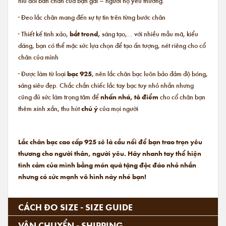
niu đôi bàn chân của bạn gái – người họ yêu thương.
· Đeo lắc chân mang đến sự tự tin trên từng bước chân
· Thiết kế tinh xảo,
bắt trend,
sáng tạo,… với nhiều mẫu mã, kiểu
dáng, bạn có thể mặc sức lựa chọn để tạo ấn tượng, nét riêng cho cổ
chân của mình
· Được làm từ loại
bạc 925
, nên lắc chân bạc luôn bảo đảm độ bóng,
sáng siêu đẹp. Chắc chắn chiếc lắc tay bạc tuy nhỏ nhắn nhưng
cũng đủ sức làm trọng tâm để
nhấn nhá, tô điểm
cho cổ chân bạn
thêm xinh xắn, thu hút
chú ý
của mọi người
Lắc chân bạc cao cấp 925 sẽ là cầu nối để bạn trao trọn yêu
thương cho người thân, người yêu. Hãy nhanh tay thể hiện
tình cảm của mình bằng món quà tặng độc đáo nhỏ nhắn
nhưng có sức mạnh vô hình này nhé bạn!
CÁCH ĐO SIZE - SIZE GUIDE
VẬN CHUYỂN - SHIPPING