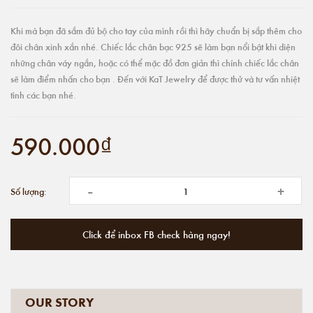
Khi mà bạn đã sắm đủ bộ cho tay của mình rồi thì hãy chuẩn bị sắp thêm cho
đôi chân xinh xắn nhé. Chiếc lắc chân bạc 925 sẽ làm bạn nổi bật khi diện
những chân váy ngắn, hoặc có thể mặc đồ đơn giản thì chính chiếc lắc chân
sẽ làm điểm nhấn cho bạn . Đến với KaT Jewelry để được thử và tư vấn nhiệt
tình các bạn nhé.
590.000₫
-
+
Số lượng:
Click để inbox FB check hàng ngay!
OUR STORY