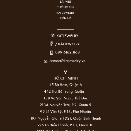
BÀI VIẾT
THÔNG TIN
KAT JEWELRY
LIÊN HỆ
KATJEWELRY
/KATJEWELRY
089.6162.868
contact@katjewelry.vn
HỒ CHÍ MINH
45 Bà Hom, Quận 6
442 Hai Bà Trưng, Quận 1
138 Võ Văn Ngân, Thủ Đức
213A Nguyễn Trãi, P.2, Quận 5
99 Lê Văn Sỹ, P.13, Phú Nhuận
197 Nguyễn Gia Trí (D2), Quận Bình Thạnh
275 Tô Hiến Thành, P.13, Quận 10