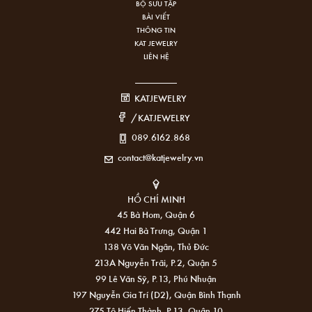
BỘ SƯU TẬP
BÀI VIẾT
THÔNG TIN
KAT JEWELRY
LIÊN HỆ
KATJEWELRY
/KATJEWELRY
089.6162.868
contact@katjewelry.vn
HỒ CHÍ MINH
45 Bà Hom, Quận 6
442 Hai Bà Trưng, Quận 1
138 Võ Văn Ngân, Thủ Đức
213A Nguyễn Trãi, P.2, Quận 5
99 Lê Văn Sỹ, P.13, Phú Nhuận
197 Nguyễn Gia Trí (D2), Quận Bình Thạnh
275 Tô Hiến Thành, P.13, Quận 10