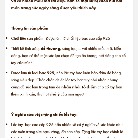
và có nhiều mẫu mã rất đẹp. Bạn sẽ thật sự bị cuốn hút bởi
món trang sức ngày càng được yêu thích này
Thông tin sản phẩm
Chất liệu sản phẩm: Được làm từ chất liệu bạc cao cấp 925
Thiết kế tinh xảo,
dễ thương
, sáng tạo,… với nhiều mẫu mã, kiểu
dáng, bạn có thể mặc sức lựa chọn để tạo ấn tượng, nét riêng cho cổ
tay của mình
Được làm từ loại
bạc 925
, nên lắc tay bạc luôn bảo đảm độ bóng,
sáng siêu đẹp. Chắc chắn chiếc lắc tay bạc tuy nhỏ nhắn nhưng
cũng đủ sức làm trọng tâm để
nhấn nhá, tô điểm
cho cổ tay bạn
thêm xinh xắn, thu hút
chú ý
của mọi người
Ý nghĩa của việc tặng chiếc lắc tay:
Lắc tay bạc cao cấp 925 hẳn nhiên sẽ có ý nghĩa về sức khỏe như
các món trang sức bạc, vàng, đá cao cấp. Tặng lắc tay bạc chính là