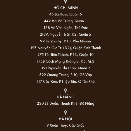
HỒ CHÍ MINH
45 Bà Hom, Quận 6
442 Hai Bà Trưng, Quận 1
138 Võ Văn Ngân, Thủ Đức
213A Nguyễn Trãi, P.2, Quận 5
99 Lê Văn Sỹ, P.13, Phú Nhuận
197 Nguyễn Gia Trí (D2), Quận Bình Thạnh
275 Tô Hiến Thành, P.13, Quận 10
175B Cách Mạng Tháng 8, P.5, Q.3
391 Nguyễn Thị Thập, Quận 7
529 Quang Trung, P.10, Gò Vấp
117 Cây Keo, P Hiệp Tân, Q Tân Phú
ĐÀ NẴNG
230 Lê Duẩn, Thanh Khê, Đà Nẵng
HÀ NỘI
9 Xuân Thủy, Cầu Giấy