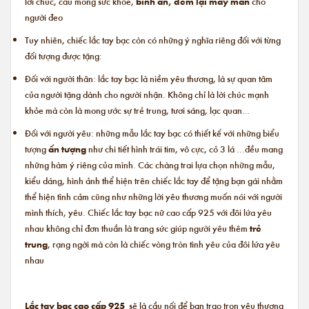
lời chúc, cầu mong sức khỏe,
bình an, đem lại may mắn
cho
người đeo
Tuy nhiên, chiếc lắc tay bạc còn có những ý nghĩa riêng đối với từng
đối tượng được tặng:
Đối với người thân: lắc tay bạc là niềm yêu thương, là sự quan tâm
của người tặng dành cho người nhận. Không chỉ là lời chúc mạnh
khỏe mà còn là mong ước sự trẻ trung, tươi sáng, lạc quan…
Đối với người yêu: những mẫu lắc tay bạc có thiết kế với những biểu
tượng
ấn tượng
như chi tiết hình trái tim, vô cực, cỏ 3 lá ...đều mang
những hàm ý riêng của mình. Các chàng trai lựa chọn những mẫu,
kiểu dáng, hình ảnh thể hiện trên chiếc lắc tay để tặng bạn gái nhằm
thể hiện tình cảm cũng như những lời yêu thương muốn nói với người
mình thích, yêu. Chiếc
lắc tay bạc nữ cao cấp
925 với đôi lứa yêu
nhau không chỉ đơn thuần là trang sức giúp người yêu thêm
trẻ
trung
, rạng ngời mà còn là chiếc vòng tròn tình yêu của đôi lứa yêu
nhau
Lắc tay bạc cao cấp 925
sẽ là cầu nối để bạn trao trọn yêu thương