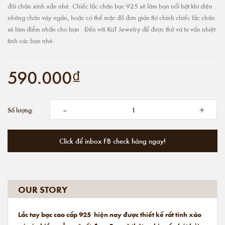
đôi chân xinh xắn nhé. Chiếc lắc chân bạc 925 sẽ làm bạn nổi bật khi diện
những chân váy ngắn, hoặc có thể mặc đồ đơn giản thì chính chiếc lắc chân
sẽ làm điểm nhấn cho bạn . Đến với KaT Jewelry để được thử và tư vấn nhiệt
tình các bạn nhé.
590.000₫
-
+
Số lượng:
Click để inbox FB check hàng ngay!
OUR STORY
Lắc tay bạc cao cấp 925 hiện nay được thiết kế rất tinh xảo