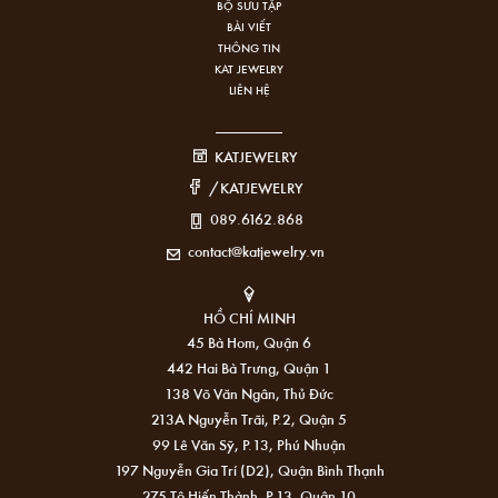
BỘ SƯU TẬP
BÀI VIẾT
THÔNG TIN
KAT JEWELRY
LIÊN HỆ
KATJEWELRY
/KATJEWELRY
089.6162.868
contact@katjewelry.vn
HỒ CHÍ MINH
45 Bà Hom, Quận 6
442 Hai Bà Trưng, Quận 1
138 Võ Văn Ngân, Thủ Đức
213A Nguyễn Trãi, P.2, Quận 5
99 Lê Văn Sỹ, P.13, Phú Nhuận
197 Nguyễn Gia Trí (D2), Quận Bình Thạnh
275 Tô Hiến Thành, P.13, Quận 10