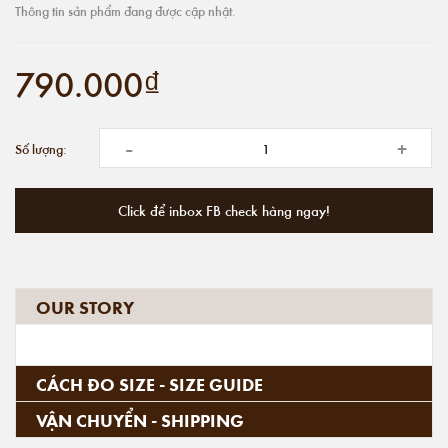
Thông tin sản phẩm đang được cập nhật.
790.000₫
-
+
Số lượng:
Click để inbox FB check hàng ngay!
OUR STORY
CÁCH ĐO SIZE - SIZE GUIDE
VẬN CHUYỂN - SHIPPING