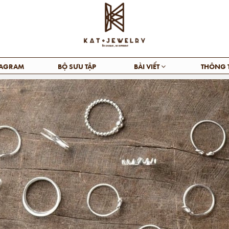
TAGRAM
BỘ SƯU TẬP
BÀI VIẾT
THÔNG 