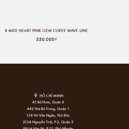
R MIDI HEART PINK GEM CURVE WAVE LINE
550.000₫
HỒ CHÍ MINH
45 Bà Hom, Quận 6
442 Hai Bà Trưng, Quận 1
138 Võ Văn Ngân, Thủ Đức
213A Nguyễn Trãi, P.2, Quận 5
99 Lê Văn Sỹ, P.13, Phú Nhuận