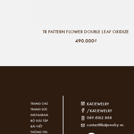
TR PATTERN FLOWER DOUBLE LEAF OXIDIZE
490.000₫
KATJEWELRY
TRANG CHỦ
TRANG SỨC
/KATJEWELRY
INSTAGRAM
089.6162.868
BỘ SƯU TẬP
contact@katjewelry.vn
BÀI VIẾT
THÔNG TIN