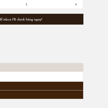
+
để inbox FB check hàng ngay!