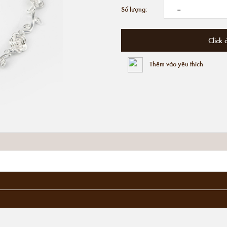
-
Số lượng:
Click 
Thêm vào yêu thích