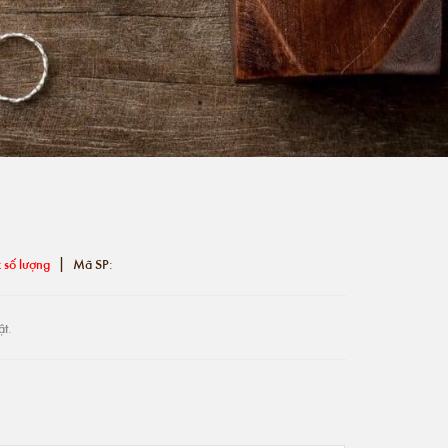
|
 số lượng
Mã SP:
ật.