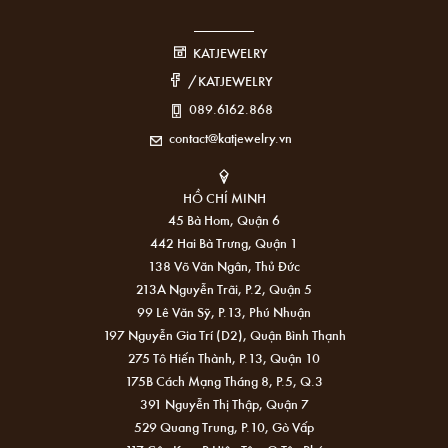
KATJEWELRY
/KATJEWELRY
089.6162.868
contact@katjewelry.vn
HỒ CHÍ MINH
45 Bà Hom, Quận 6
442 Hai Bà Trưng, Quận 1
138 Võ Văn Ngân, Thủ Đức
213A Nguyễn Trãi, P.2, Quận 5
99 Lê Văn Sỹ, P.13, Phú Nhuận
197 Nguyễn Gia Trí (D2), Quận Bình Thạnh
275 Tô Hiến Thành, P.13, Quận 10
175B Cách Mạng Tháng 8, P.5, Q.3
391 Nguyễn Thị Thập, Quận 7
529 Quang Trung, P.10, Gò Vấp