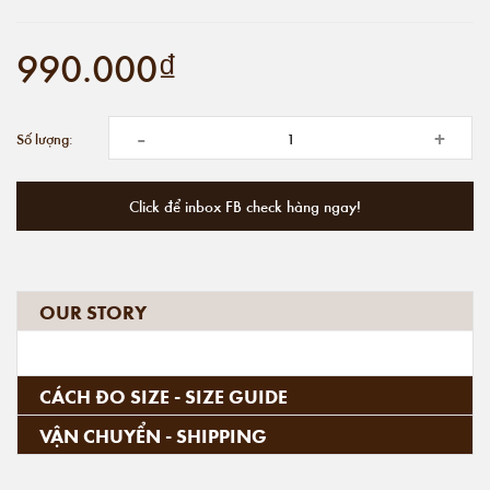
990.000₫
-
+
Số lượng:
Click để inbox FB check hàng ngay!
OUR STORY
CÁCH ĐO SIZE - SIZE GUIDE
VẬN CHUYỂN - SHIPPING