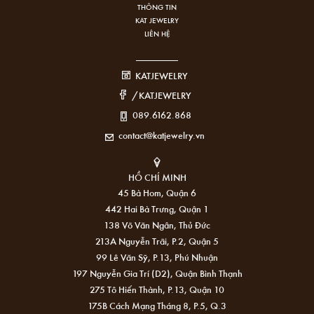
THÔNG TIN
KAT JEWELRY
LIÊN HỆ
KATJEWELRY
/KATJEWELRY
089.6162.868
contact@katjewelry.vn
HỒ CHÍ MINH
45 Bà Hom, Quận 6
442 Hai Bà Trưng, Quận 1
138 Võ Văn Ngân, Thủ Đức
213A Nguyễn Trãi, P.2, Quận 5
99 Lê Văn Sỹ, P.13, Phú Nhuận
197 Nguyễn Gia Trí (D2), Quận Bình Thạnh
275 Tô Hiến Thành, P.13, Quận 10
175B Cách Mạng Tháng 8, P.5, Q.3