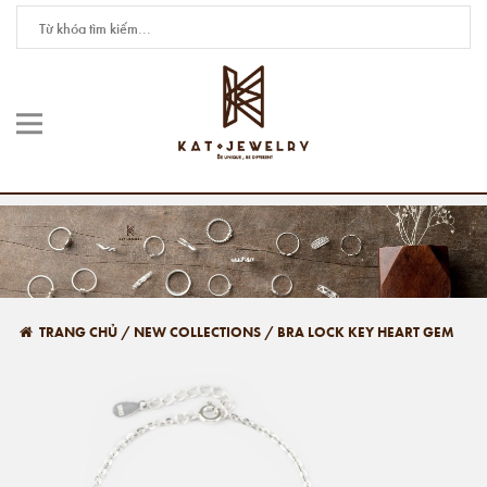
TRANG CHỦ
/
NEW COLLECTIONS
/
BRA LOCK KEY HEART GEM