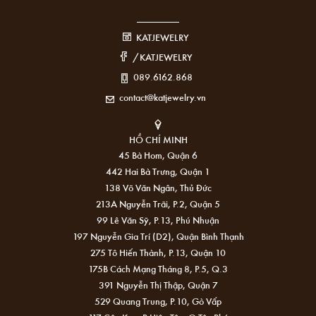
KATJEWELRY
/KATJEWELRY
089.6162.868
contact@katjewelry.vn
HỒ CHÍ MINH
45 Bà Hom, Quận 6
442 Hai Bà Trưng, Quận 1
138 Võ Văn Ngân, Thủ Đức
213A Nguyễn Trãi, P.2, Quận 5
99 Lê Văn Sỹ, P.13, Phú Nhuận
197 Nguyễn Gia Trí (D2), Quận Bình Thạnh
275 Tô Hiến Thành, P.13, Quận 10
175B Cách Mạng Tháng 8, P.5, Q.3
391 Nguyễn Thị Thập, Quận 7
529 Quang Trung, P.10, Gò Vấp