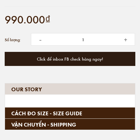
990.000₫
-
+
Số lượng:
Click để inbox FB check hàng ngay!
OUR STORY
CÁCH ĐO SIZE - SIZE GUIDE
VẬN CHUYỂN - SHIPPING