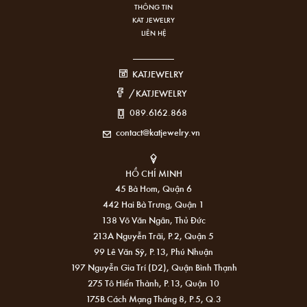
THÔNG TIN
KAT JEWELRY
LIÊN HỆ
KATJEWELRY
/KATJEWELRY
089.6162.868
contact@katjewelry.vn
HỒ CHÍ MINH
45 Bà Hom, Quận 6
442 Hai Bà Trưng, Quận 1
138 Võ Văn Ngân, Thủ Đức
213A Nguyễn Trãi, P.2, Quận 5
99 Lê Văn Sỹ, P.13, Phú Nhuận
197 Nguyễn Gia Trí (D2), Quận Bình Thạnh
275 Tô Hiến Thành, P.13, Quận 10
175B Cách Mạng Tháng 8, P.5, Q.3