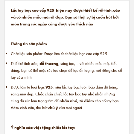
Lắc tay bạc cao cấp 925 hiện nay được thiết kế rất tinh xảo
và có nhiều mẫu mã rất đẹp. Bạn sẽ thật sự bị cuốn hút bởi
món trang sức ngày càng được yêu thích này
Thông tin sản phẩm
Chất liệu sản phẩm: Được làm từ chất liệu bạc cao cấp 925
Thiết kế tinh xảo,
dễ thương
, sáng tạo,… với nhiều mẫu mã, kiểu
dáng, bạn có thể mặc sức lựa chọn để tạo ấn tượng, nét riêng cho cổ
tay của mình
Được làm từ loại
bạc 925
, nên lắc tay bạc luôn bảo đảm độ bóng,
sáng siêu đẹp. Chắc chắn chiếc lắc tay bạc tuy nhỏ nhắn nhưng
cũng đủ sức làm trọng tâm để
nhấn nhá, tô điểm
cho cổ tay bạn
thêm xinh xắn, thu hút
chú ý
của mọi người
Ý nghĩa của việc tặng chiếc lắc tay: