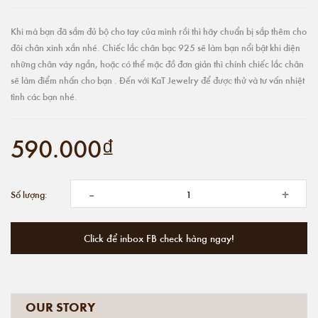
Khi mà bạn đã sắm đủ bộ cho tay của mình rồi thì hãy chuẩn bị sắp thêm cho
đôi chân xinh xắn nhé. Chiếc lắc chân bạc 925 sẽ làm bạn nổi bật khi diện
những chân váy ngắn, hoặc có thể mặc đồ đơn giản thì chính chiếc lắc chân
sẽ làm điểm nhấn cho bạn . Đến với KaT Jewelry để được thử và tư vấn nhiệt
tình các bạn nhé.
590.000₫
-
+
Số lượng:
Click để inbox FB check hàng ngay!
OUR STORY