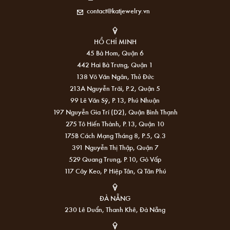
contact@katjewelry.vn
HỒ CHÍ MINH
45 Bà Hom, Quận 6
442 Hai Bà Trưng, Quận 1
138 Võ Văn Ngân, Thủ Đức
213A Nguyễn Trãi, P.2, Quận 5
99 Lê Văn Sỹ, P.13, Phú Nhuận
197 Nguyễn Gia Trí (D2), Quận Bình Thạnh
275 Tô Hiến Thành, P.13, Quận 10
175B Cách Mạng Tháng 8, P.5, Q.3
391 Nguyễn Thị Thập, Quận 7
529 Quang Trung, P.10, Gò Vấp
117 Cây Keo, P Hiệp Tân, Q Tân Phú
ĐÀ NẴNG
230 Lê Duẩn, Thanh Khê, Đà Nẵng