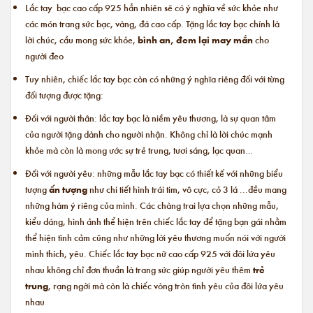
Lắc tay bạc cao cấp 925 hẳn nhiên sẽ có ý nghĩa về sức khỏe như
các món trang sức bạc, vàng, đá cao cấp. Tặng lắc tay bạc chính là
lời chúc, cầu mong sức khỏe,
bình an, đem lại may mắn
cho
người đeo
Tuy nhiên, chiếc lắc tay bạc còn có những ý nghĩa riêng đối với từng
đối tượng được tặng:
Đối với người thân: lắc tay bạc là niềm yêu thương, là sự quan tâm
của người tặng dành cho người nhận. Không chỉ là lời chúc mạnh
khỏe mà còn là mong ước sự trẻ trung, tươi sáng, lạc quan…
Đối với người yêu: những mẫu lắc tay bạc có thiết kế với những biểu
tượng
ấn tượng
như chi tiết hình trái tim, vô cực, cỏ 3 lá ...đều mang
những hàm ý riêng của mình. Các chàng trai lựa chọn những mẫu,
kiểu dáng, hình ảnh thể hiện trên chiếc lắc tay để tặng bạn gái nhằm
thể hiện tình cảm cũng như những lời yêu thương muốn nói với người
mình thích, yêu. Chiếc
lắc tay bạc nữ cao cấp
925 với đôi lứa yêu
nhau không chỉ đơn thuần là trang sức giúp người yêu thêm
trẻ
trung
, rạng ngời mà còn là chiếc vòng tròn tình yêu của đôi lứa yêu
nhau