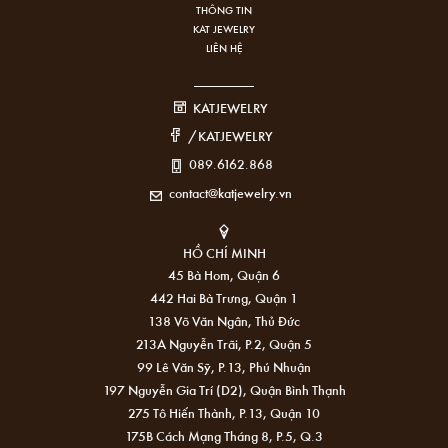
THÔNG TIN
KAT JEWELRY
LIÊN HỆ
KATJEWELRY
/KATJEWELRY
089.6162.868
contact@katjewelry.vn
HỒ CHÍ MINH
45 Bà Hom, Quận 6
442 Hai Bà Trưng, Quận 1
138 Võ Văn Ngân, Thủ Đức
213A Nguyễn Trãi, P.2, Quận 5
99 Lê Văn Sỹ, P.13, Phú Nhuận
197 Nguyễn Gia Trí (D2), Quận Bình Thạnh
275 Tô Hiến Thành, P.13, Quận 10
175B Cách Mạng Tháng 8, P.5, Q.3