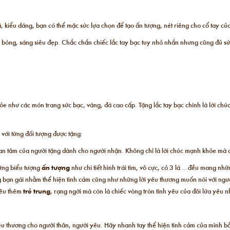
, kiểu dáng, bạn có thể mặc sức lựa chọn để tạo ấn tượng, nét riêng cho cổ tay củ
ộ bóng, sáng siêu đẹp. Chắc chắn chiếc lắc tay bạc tuy nhỏ nhắn nhưng cũng đủ sứ
e như các món trang sức bạc, vàng, đá cao cấp. Tặng lắc tay bạc chính là lời chú
 với từng đối tượng được tặng:
quan tâm của người tặng dành cho người nhận. Không chỉ là lời chúc mạnh khỏe mà c
hững biểu tượng
ấn tượng
như chi tiết hình trái tim, vô cực, cỏ 3 lá ...đều mang 
ng bạn gái nhằm thể hiện tình cảm cũng như những lời yêu thương muốn nói với ngư
yêu thêm
trẻ trung
, rạng ngời mà còn là chiếc vòng tròn tình yêu của đôi lứa yêu 
yêu thương cho người thân, người yêu. Hãy nhanh tay thể hiện tình cảm của mình