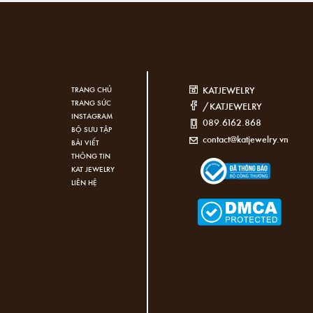
KATJEWELRY
TRANG CHỦ
TRANG SỨC
/KATJEWELRY
INSTAGRAM
089.6162.868
BỘ SƯU TẬP
contact@katjewelry.vn
BÀI VIẾT
THÔNG TIN
KAT JEWELRY
LIÊN HỆ