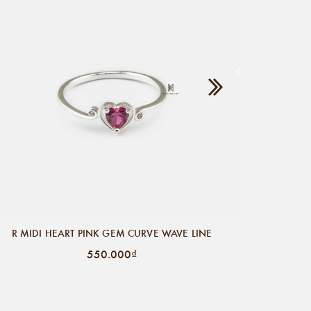
R MID
R MIDI HEART PINK GEM CURVE WAVE LINE
550.000₫