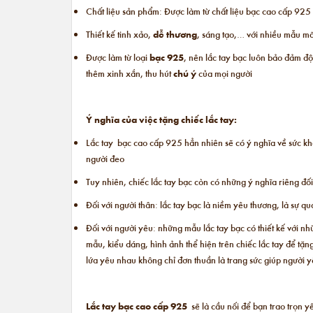
Chất liệu sản phẩm: Được làm từ chất liệu bạc cao cấp 925
Thiết kế tinh xảo,
dễ thương
, sáng tạo,… với nhiều mẫu mã
Được làm từ loại
bạc 925
, nên lắc tay bạc luôn bảo đảm đ
thêm xinh xắn, thu hút
chú ý
của mọi người
Ý nghĩa của việc tặng chiếc lắc tay:
Lắc tay bạc cao cấp 925 hẳn nhiên sẽ có ý nghĩa về sức khỏ
người đeo
Tuy nhiên, chiếc lắc tay bạc còn có những ý nghĩa riêng đối
Đối với người thân: lắc tay bạc là niềm yêu thương, là sự 
Đối với người yêu: những mẫu lắc tay bạc có thiết kế với n
mẫu, kiểu dáng, hình ảnh thể hiện trên chiếc lắc tay để tặ
lứa yêu nhau không chỉ đơn thuần là trang sức giúp người 
Lắc tay bạc cao cấp 925
sẽ là cầu nối để bạn trao trọn 