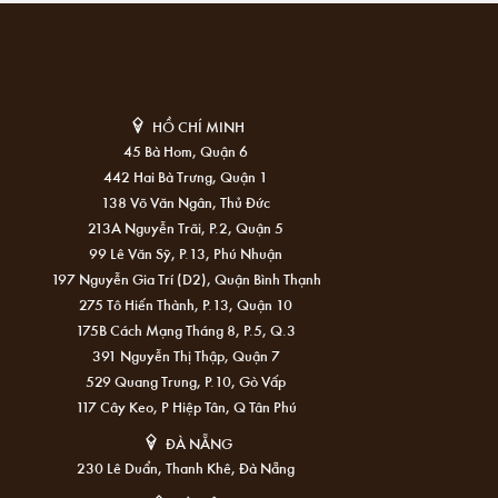
HỒ CHÍ MINH
45 Bà Hom, Quận 6
442 Hai Bà Trưng, Quận 1
138 Võ Văn Ngân, Thủ Đức
213A Nguyễn Trãi, P.2, Quận 5
99 Lê Văn Sỹ, P.13, Phú Nhuận
197 Nguyễn Gia Trí (D2), Quận Bình Thạnh
275 Tô Hiến Thành, P.13, Quận 10
175B Cách Mạng Tháng 8, P.5, Q.3
391 Nguyễn Thị Thập, Quận 7
529 Quang Trung, P.10, Gò Vấp
117 Cây Keo, P Hiệp Tân, Q Tân Phú
ĐÀ NẴNG
230 Lê Duẩn, Thanh Khê, Đà Nẵng