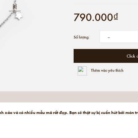
790.000₫
-
Số lượng:
Click 
Thêm vào yêu thích
tinh xảo và có nhiều mẫu mã rất đẹp. Bạn sẽ thật sự bị cuốn hút bởi món 