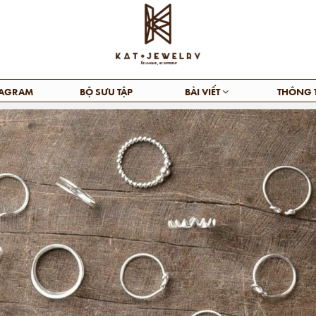
TAGRAM
BỘ SƯU TẬP
BÀI VIẾT
THÔNG 