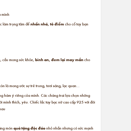
a mình
c làm trọng tâm để
nhấn nhá, tô điểm
cho cổ tay bạn
c, cầu mong sức khỏe,
bình an, đem lại may mắn
cho
òn là mong ước sự trẻ trung, tươi sáng, lạc quan…
những hàm ý riêng của mình. Các chàng trai lựa chọn những
ời mình thích, yêu. Chiếc
lắc tay bạc nữ cao cấp
925 với đôi
nhau
 bằng món
quà tặng độc đáo
nhỏ nhắn nhưng có sức mạnh