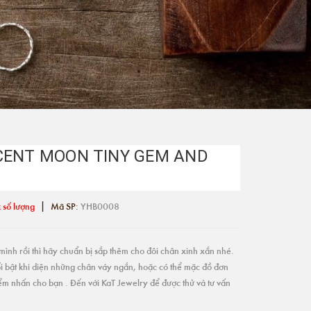
CENT MOON TINY GEM AND
|
 số lượng
Mã SP:
YHB0008
ình rồi thì hãy chuẩn bị sắp thêm cho đôi chân xinh xắn nhé.
i bật khi diện những chân váy ngắn, hoặc có thể mặc đồ đơn
điểm nhấn cho bạn . Đến với KaT Jewelry để được thử và tư vấn