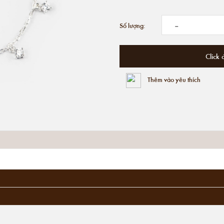
-
Số lượng:
Click 
Thêm vào yêu thích