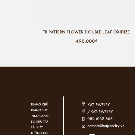
TR PATTERN FLOWER DOUBLE LEAF OXIDIZE
490.000₫
KATJEWELRY
TRANG CHỦ
TRANG SỨC
/KATJEWELRY
INSTAGRAM
089.6162.868
BỘ SƯU TẬP
contact@katjewelry.vn
BÀI VIẾT
THÔNG TIN