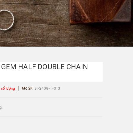
I GEM HALF DOUBLE CHAIN
|
 số lượng
Mã SP:
BI-2408-1-013
ật.