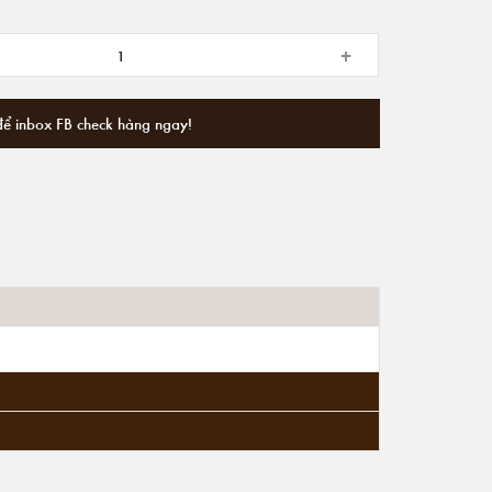
+
để inbox FB check hàng ngay!