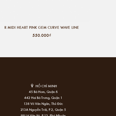
R MIDI HEART PINK GEM CURVE WAVE LINE
550.000₫
HỒ CHÍ MINH
45 Bà Hom, Quận 6
442 Hai Bà Trưng, Quận 1
138 Võ Văn Ngân, Thủ Đức
213A Nguyễn Trãi, P.2, Quận 5
99 Lê Văn Sỹ, P.13, Phú Nhuận