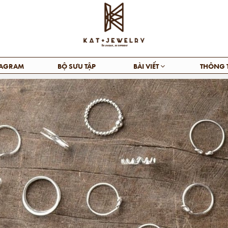
TAGRAM
BỘ SƯU TẬP
BÀI VIẾT
THÔNG 