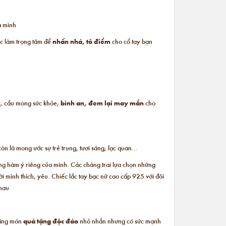
a mình
c làm trọng tâm để
nhấn nhá, tô điểm
cho cổ tay bạn
c, cầu mong sức khỏe,
bình an, đem lại may mắn
cho
òn là mong ước sự trẻ trung, tươi sáng, lạc quan…
những hàm ý riêng của mình. Các chàng trai lựa chọn những
ời mình thích, yêu. Chiếc
lắc tay bạc nữ cao cấp
925 với đôi
nhau
 bằng món
quà tặng độc đáo
nhỏ nhắn nhưng có sức mạnh