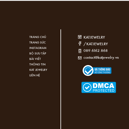
KATJEWELRY
TRANG CHỦ
TRANG SỨC
/KATJEWELRY
INSTAGRAM
089.6162.868
BỘ SƯU TẬP
contact@katjewelry.vn
BÀI VIẾT
THÔNG TIN
KAT JEWELRY
LIÊN HỆ