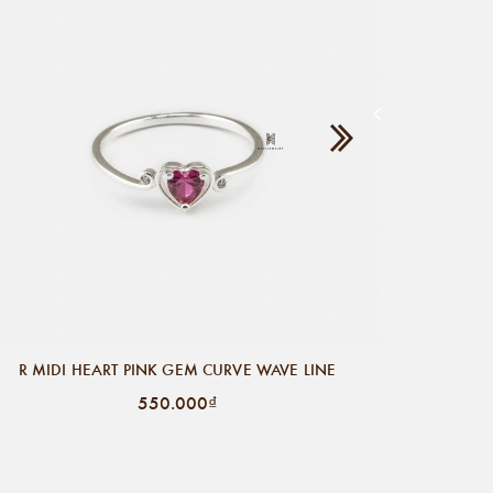
R MID
R MIDI HEART PINK GEM CURVE WAVE LINE
550.000₫