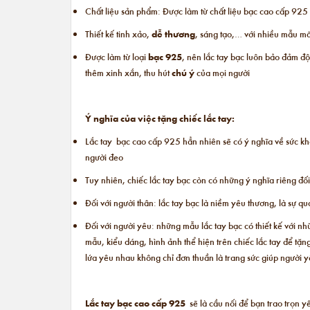
Chất liệu sản phẩm: Được làm từ chất liệu bạc cao cấp 925
Thiết kế tinh xảo,
dễ thương
, sáng tạo,… với nhiều mẫu mã
Được làm từ loại
bạc 925
, nên lắc tay bạc luôn bảo đảm đ
thêm xinh xắn, thu hút
chú ý
của mọi người
Ý nghĩa của việc tặng chiếc lắc tay:
Lắc tay bạc cao cấp 925 hẳn nhiên sẽ có ý nghĩa về sức khỏ
người đeo
Tuy nhiên, chiếc lắc tay bạc còn có những ý nghĩa riêng đối
Đối với người thân: lắc tay bạc là niềm yêu thương, là sự 
Đối với người yêu: những mẫu lắc tay bạc có thiết kế với n
mẫu, kiểu dáng, hình ảnh thể hiện trên chiếc lắc tay để tặ
lứa yêu nhau không chỉ đơn thuần là trang sức giúp người 
Lắc tay bạc cao cấp 925
sẽ là cầu nối để bạn trao trọn 