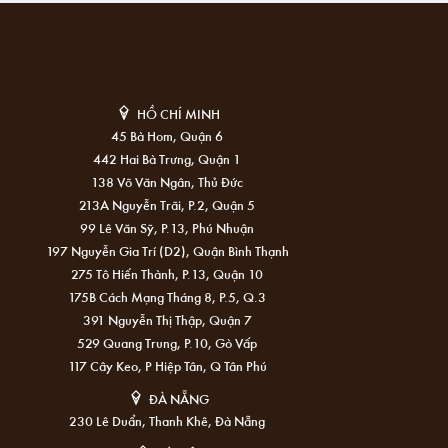
HỒ CHÍ MINH
45 Bà Hom, Quận 6
442 Hai Bà Trưng, Quận 1
138 Võ Văn Ngân, Thủ Đức
213A Nguyễn Trãi, P.2, Quận 5
99 Lê Văn Sỹ, P.13, Phú Nhuận
197 Nguyễn Gia Trí (D2), Quận Bình Thạnh
275 Tô Hiến Thành, P.13, Quận 10
175B Cách Mạng Tháng 8, P.5, Q.3
391 Nguyễn Thị Thập, Quận 7
529 Quang Trung, P.10, Gò Vấp
117 Cây Keo, P Hiệp Tân, Q Tân Phú
ĐÀ NẴNG
230 Lê Duẩn, Thanh Khê, Đà Nẵng