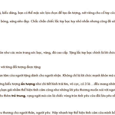
, kiểu dáng, bạn có thể mặc sức lựa chọn để tạo ấn tượng, nét riêng cho cổ tay củ
ộ bóng, sáng siêu đẹp. Chắc chắn chiếc lắc tay bạc tuy nhỏ nhắn nhưng cũng đủ sứ
e như các món trang sức bạc, vàng, đá cao cấp. Tặng lắc tay bạc chính là lời chú
 với từng đối tượng được tặng:
quan tâm của người tặng dành cho người nhận. Không chỉ là lời chúc mạnh khỏe mà c
hững biểu tượng
ấn tượng
như chi tiết hình trái tim, vô cực, cỏ 3 lá ...đều mang 
ng bạn gái nhằm thể hiện tình cảm cũng như những lời yêu thương muốn nói với ngư
yêu thêm
trẻ trung
, rạng ngời mà còn là chiếc vòng tròn tình yêu của đôi lứa yêu 
yêu thương cho người thân, người yêu. Hãy nhanh tay thể hiện tình cảm của mình