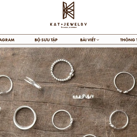
TAGRAM
BỘ SƯU TẬP
BÀI VIẾT
THÔNG 