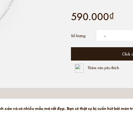
590.000₫
-
Số lượng:
Click 
Thêm vào yêu thích
tinh xảo và có nhiều mẫu mã rất đẹp. Bạn sẽ thật sự bị cuốn hút bởi món 