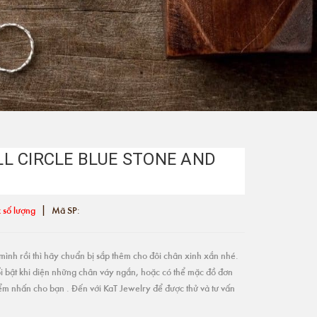
L CIRCLE BLUE STONE AND
|
 số lượng
Mã SP:
ình rồi thì hãy chuẩn bị sắp thêm cho đôi chân xinh xắn nhé.
i bật khi diện những chân váy ngắn, hoặc có thể mặc đồ đơn
điểm nhấn cho bạn . Đến với KaT Jewelry để được thử và tư vấn