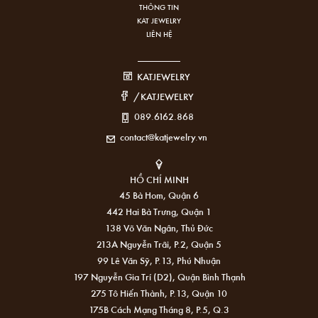
THÔNG TIN
KAT JEWELRY
LIÊN HỆ
KATJEWELRY
/KATJEWELRY
089.6162.868
contact@katjewelry.vn
HỒ CHÍ MINH
45 Bà Hom, Quận 6
442 Hai Bà Trưng, Quận 1
138 Võ Văn Ngân, Thủ Đức
213A Nguyễn Trãi, P.2, Quận 5
99 Lê Văn Sỹ, P.13, Phú Nhuận
197 Nguyễn Gia Trí (D2), Quận Bình Thạnh
275 Tô Hiến Thành, P.13, Quận 10
175B Cách Mạng Tháng 8, P.5, Q.3