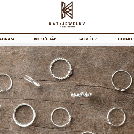
TAGRAM
BỘ SƯU TẬP
BÀI VIẾT
THÔNG 