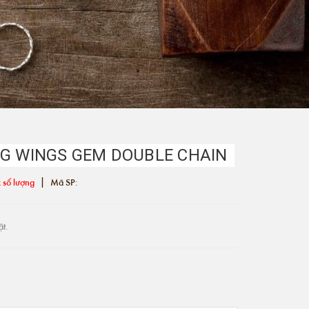
IG WINGS GEM DOUBLE CHAIN
|
 số lượng
Mã SP:
ật.