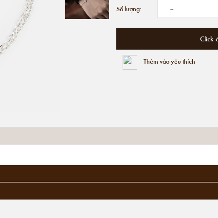
-
Số lượng:
Click 
Thêm vào yêu thích