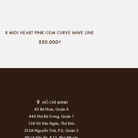
R MIDI HEART PINK GEM CURVE WAVE LINE
550.000₫
HỒ CHÍ MINH
45 Bà Hom, Quận 6
442 Hai Bà Trưng, Quận 1
138 Võ Văn Ngân, Thủ Đức
213A Nguyễn Trãi, P.2, Quận 5
99 Lê Văn Sỹ, P.13, Phú Nhuận