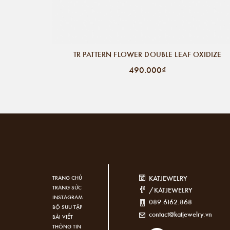
TR PATTERN FLOWER DOUBLE LEAF OXIDIZE
490.000₫
KATJEWELRY
TRANG CHỦ
TRANG SỨC
/KATJEWELRY
INSTAGRAM
089.6162.868
BỘ SƯU TẬP
contact@katjewelry.vn
BÀI VIẾT
THÔNG TIN