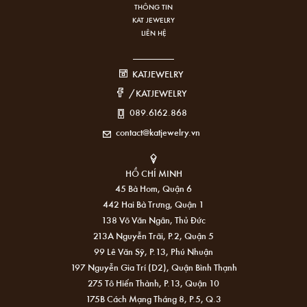
THÔNG TIN
KAT JEWELRY
LIÊN HỆ
KATJEWELRY
/KATJEWELRY
089.6162.868
contact@katjewelry.vn
HỒ CHÍ MINH
45 Bà Hom, Quận 6
442 Hai Bà Trưng, Quận 1
138 Võ Văn Ngân, Thủ Đức
213A Nguyễn Trãi, P.2, Quận 5
99 Lê Văn Sỹ, P.13, Phú Nhuận
197 Nguyễn Gia Trí (D2), Quận Bình Thạnh
275 Tô Hiến Thành, P.13, Quận 10
175B Cách Mạng Tháng 8, P.5, Q.3