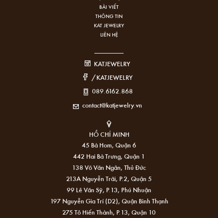
BÀI VIẾT
THÔNG TIN
KAT JEWELRY
LIÊN HỆ
KATJEWELRY
/KATJEWELRY
089.6162.868
contact@katjewelry.vn
HỒ CHÍ MINH
45 Bà Hom, Quận 6
442 Hai Bà Trưng, Quận 1
138 Võ Văn Ngân, Thủ Đức
213A Nguyễn Trãi, P.2, Quận 5
99 Lê Văn Sỹ, P.13, Phú Nhuận
197 Nguyễn Gia Trí (D2), Quận Bình Thạnh
275 Tô Hiến Thành, P.13, Quận 10