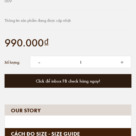
009
Thông tin sản phẩm đang được cập nhật.
990.000₫
-
+
Số lượng:
Click để inbox FB check hàng ngay!
OUR STORY
CÁCH ĐO SIZE - SIZE GUIDE