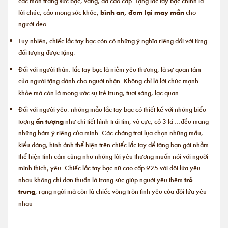
các món trang sức bạc, vàng, đá cao cấp. Tặng lắc tay bạc chính là
lời chúc, cầu mong sức khỏe,
bình an, đem lại may mắn
cho
người đeo
Tuy nhiên, chiếc lắc tay bạc còn có những ý nghĩa riêng đối với từng
đối tượng được tặng:
Đối với người thân: lắc tay bạc là niềm yêu thương, là sự quan tâm
của người tặng dành cho người nhận. Không chỉ là lời chúc mạnh
khỏe mà còn là mong ước sự trẻ trung, tươi sáng, lạc quan…
Đối với người yêu: những mẫu lắc tay bạc có thiết kế với những biểu
tượng
ấn tượng
như chi tiết hình trái tim, vô cực, cỏ 3 lá ...đều mang
những hàm ý riêng của mình. Các chàng trai lựa chọn những mẫu,
kiểu dáng, hình ảnh thể hiện trên chiếc lắc tay để tặng bạn gái nhằm
thể hiện tình cảm cũng như những lời yêu thương muốn nói với người
mình thích, yêu. Chiếc
lắc tay bạc nữ cao cấp
925 với đôi lứa yêu
nhau không chỉ đơn thuần là trang sức giúp người yêu thêm
trẻ
trung
, rạng ngời mà còn là chiếc vòng tròn tình yêu của đôi lứa yêu
nhau