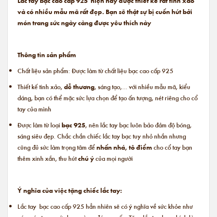
Lắc tay bạc cao cấp 925 hiện nay được thiết kế rất tinh xảo
và có nhiều mẫu mã rất đẹp. Bạn sẽ thật sự bị cuốn hút bởi
món trang sức ngày càng được yêu thích này
Thông tin sản phẩm
Chất liệu sản phẩm: Được làm từ chất liệu bạc cao cấp 925
Thiết kế tinh xảo,
dễ thương
, sáng tạo,… với nhiều mẫu mã, kiểu
dáng, bạn có thể mặc sức lựa chọn để tạo ấn tượng, nét riêng cho cổ
tay của mình
Được làm từ loại
bạc 925
, nên lắc tay bạc luôn bảo đảm độ bóng,
sáng siêu đẹp. Chắc chắn chiếc lắc tay bạc tuy nhỏ nhắn nhưng
cũng đủ sức làm trọng tâm để
nhấn nhá, tô điểm
cho cổ tay bạn
thêm xinh xắn, thu hút
chú ý
của mọi người
Ý nghĩa của việc tặng chiếc lắc tay:
Lắc tay bạc cao cấp 925 hẳn nhiên sẽ có ý nghĩa về sức khỏe như