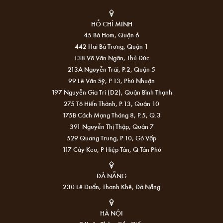
HỒ CHÍ MINH
45 Bà Hom, Quận 6
442 Hai Bà Trưng, Quận 1
138 Võ Văn Ngân, Thủ Đức
213A Nguyễn Trãi, P.2, Quận 5
99 Lê Văn Sỹ, P.13, Phú Nhuận
197 Nguyễn Gia Trí (D2), Quận Bình Thạnh
275 Tô Hiến Thành, P.13, Quận 10
175B Cách Mạng Tháng 8, P.5, Q.3
391 Nguyễn Thị Thập, Quận 7
529 Quang Trung, P.10, Gò Vấp
117 Cây Keo, P Hiệp Tân, Q Tân Phú
ĐÀ NẴNG
230 Lê Duẩn, Thanh Khê, Đà Nẵng
HÀ NỘI