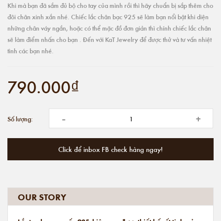
Khi mà bạn đã sắm đủ bộ cho tay của mình rồi thì hãy chuẩn bị sắp thêm cho
đôi chân xinh xắn nhé. Chiếc lắc chân bạc 925 sẽ làm bạn nổi bật khi diện
những chân váy ngắn, hoặc có thể mặc đồ đơn giản thì chính chiếc lắc chân
sẽ làm điểm nhấn cho bạn . Đến với KaT Jewelry để được thử và tư vấn nhiệt
tình các bạn nhé.
790.000₫
-
+
Số lượng:
Click để inbox FB check hàng ngay!
OUR STORY