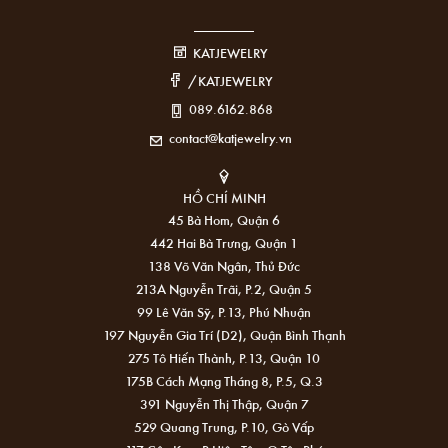
KATJEWELRY
/KATJEWELRY
089.6162.868
contact@katjewelry.vn
HỒ CHÍ MINH
45 Bà Hom, Quận 6
442 Hai Bà Trưng, Quận 1
138 Võ Văn Ngân, Thủ Đức
213A Nguyễn Trãi, P.2, Quận 5
99 Lê Văn Sỹ, P.13, Phú Nhuận
197 Nguyễn Gia Trí (D2), Quận Bình Thạnh
275 Tô Hiến Thành, P.13, Quận 10
175B Cách Mạng Tháng 8, P.5, Q.3
391 Nguyễn Thị Thập, Quận 7
529 Quang Trung, P.10, Gò Vấp