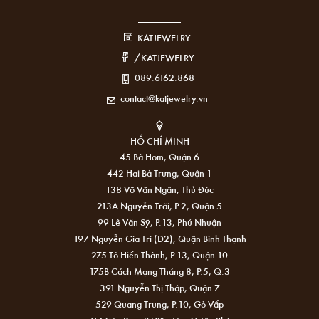
KATJEWELRY
/KATJEWELRY
089.6162.868
contact@katjewelry.vn
HỒ CHÍ MINH
45 Bà Hom, Quận 6
442 Hai Bà Trưng, Quận 1
138 Võ Văn Ngân, Thủ Đức
213A Nguyễn Trãi, P.2, Quận 5
99 Lê Văn Sỹ, P.13, Phú Nhuận
197 Nguyễn Gia Trí (D2), Quận Bình Thạnh
275 Tô Hiến Thành, P.13, Quận 10
175B Cách Mạng Tháng 8, P.5, Q.3
391 Nguyễn Thị Thập, Quận 7
529 Quang Trung, P.10, Gò Vấp