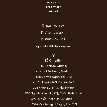
THÔNG TIN
KAT JEWELRY
LIÊN HỆ
KATJEWELRY
/KATJEWELRY
089.6162.868
contact@katjewelry.vn
HỒ CHÍ MINH
45 Bà Hom, Quận 6
442 Hai Bà Trưng, Quận 1
138 Võ Văn Ngân, Thủ Đức
213A Nguyễn Trãi, P.2, Quận 5
99 Lê Văn Sỹ, P.13, Phú Nhuận
197 Nguyễn Gia Trí (D2), Quận Bình Thạnh
275 Tô Hiến Thành, P.13, Quận 10
175B Cách Mạng Tháng 8, P.5, Q.3