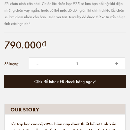
đôi chân xinh xắn nhé. Chiếc lắc chân bạc 925 sẽ làm bạn nổi bật khi diện
những chân váy ngắn, hoặc có thể mặc đồ đơn giản thì chính chiếc lắc chân
sẽ làm điểm nhấn cho bạn . Đến với KaT Jewelry để được thử và tư vấn nhiệt
tình các bạn nhé.
790.000₫
-
+
Số lượng:
Click để inbox FB check hàng ngay!
OUR STORY
Lắc tay bạc cao cấp 925 hiện nay được thiết kế rất tinh xảo