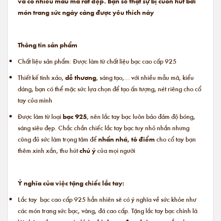
và có nhiều mẫu mã rất đẹp. Bạn sẽ thật sự bị cuốn hút bởi
món trang sức ngày càng được yêu thích này
Thông tin sản phẩm
Chất liệu sản phẩm: Được làm từ chất liệu bạc cao cấp 925
Thiết kế tinh xảo,
dễ thương
, sáng tạo,… với nhiều mẫu mã, kiểu
dáng, bạn có thể mặc sức lựa chọn để tạo ấn tượng, nét riêng cho cổ
tay của mình
Được làm từ loại
bạc 925
, nên lắc tay bạc luôn bảo đảm độ bóng,
sáng siêu đẹp. Chắc chắn chiếc lắc tay bạc tuy nhỏ nhắn nhưng
cũng đủ sức làm trọng tâm để
nhấn nhá, tô điểm
cho cổ tay bạn
thêm xinh xắn, thu hút
chú ý
của mọi người
Ý nghĩa của việc tặng chiếc lắc tay:
Lắc tay bạc cao cấp 925 hẳn nhiên sẽ có ý nghĩa về sức khỏe như
các món trang sức bạc, vàng, đá cao cấp. Tặng lắc tay bạc chính là