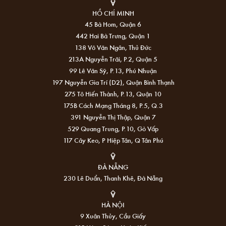
HỒ CHÍ MINH
45 Bà Hom, Quận 6
442 Hai Bà Trưng, Quận 1
138 Võ Văn Ngân, Thủ Đức
213A Nguyễn Trãi, P.2, Quận 5
99 Lê Văn Sỹ, P.13, Phú Nhuận
197 Nguyễn Gia Trí (D2), Quận Bình Thạnh
275 Tô Hiến Thành, P.13, Quận 10
175B Cách Mạng Tháng 8, P.5, Q.3
391 Nguyễn Thị Thập, Quận 7
529 Quang Trung, P.10, Gò Vấp
117 Cây Keo, P Hiệp Tân, Q Tân Phú
ĐÀ NẴNG
230 Lê Duẩn, Thanh Khê, Đà Nẵng
HÀ NỘI
9 Xuân Thủy, Cầu Giấy