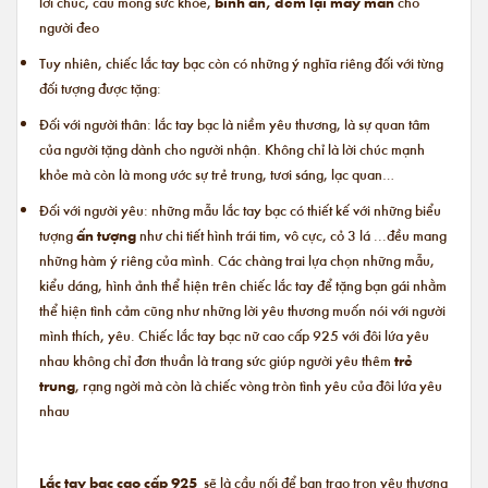
lời chúc, cầu mong sức khỏe,
bình an, đem lại may mắn
cho
người đeo
Tuy nhiên, chiếc lắc tay bạc còn có những ý nghĩa riêng đối với từng
đối tượng được tặng:
Đối với người thân: lắc tay bạc là niềm yêu thương, là sự quan tâm
của người tặng dành cho người nhận. Không chỉ là lời chúc mạnh
khỏe mà còn là mong ước sự trẻ trung, tươi sáng, lạc quan…
Đối với người yêu: những mẫu lắc tay bạc có thiết kế với những biểu
tượng
ấn tượng
như chi tiết hình trái tim, vô cực, cỏ 3 lá ...đều mang
những hàm ý riêng của mình. Các chàng trai lựa chọn những mẫu,
kiểu dáng, hình ảnh thể hiện trên chiếc lắc tay để tặng bạn gái nhằm
thể hiện tình cảm cũng như những lời yêu thương muốn nói với người
mình thích, yêu. Chiếc
lắc tay bạc nữ cao cấp
925 với đôi lứa yêu
nhau không chỉ đơn thuần là trang sức giúp người yêu thêm
trẻ
trung
, rạng ngời mà còn là chiếc vòng tròn tình yêu của đôi lứa yêu
nhau
Lắc tay bạc cao cấp 925
sẽ là cầu nối để bạn trao trọn yêu thương