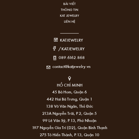
BÀI VIẾT
THÔNG TIN
KAT JEWELRY
LIÊN HỆ
KATJEWELRY
/KATJEWELRY
089.6162.868
contact@katjewelry.vn
HỒ CHÍ MINH
45 Bà Hom, Quận 6
442 Hai Bà Trưng, Quận 1
138 Võ Văn Ngân, Thủ Đức
213A Nguyễn Trãi, P.2, Quận 5
99 Lê Văn Sỹ, P.13, Phú Nhuận
197 Nguyễn Gia Trí (D2), Quận Bình Thạnh
275 Tô Hiến Thành, P.13, Quận 10