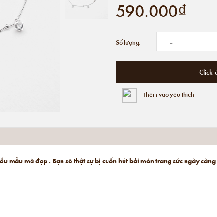
590.000₫
-
Số lượng:
Click 
Thêm vào yêu thích
hiều mẫu mã đẹp . Bạn sẽ thật sự bị cuốn hút bởi món trang sức ngày càng