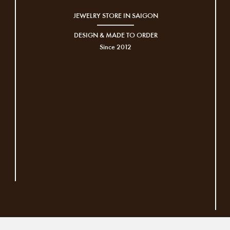
JEWELRY STORE IN SAIGON
DESIGN & MADE TO ORDER
Since 2012
|
© Bản quyền thuộc về
KaT Jewelry
Cung cấp bởi
KaT Jewelry