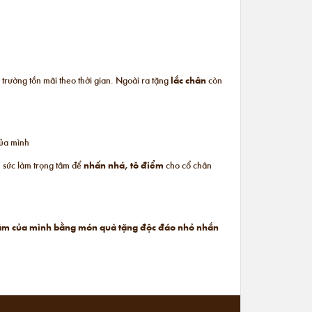
 trường tồn mãi theo thời gian. Ngoài ra tặng
lắc chân
còn
của mình
ủ sức làm trọng tâm để
nhấn nhá, tô điểm
cho cổ chân
h cảm của mình bằng món quà tặng độc đáo nhỏ nhắn