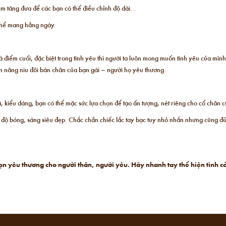
 tăng đưa để các bạn có thể điều chỉnh độ dài. .
 thể mang hằng ngày.
 điểm cuối, đặc biệt trong tình yêu thì người ta luôn mong muốn tình yêu của mình
n nâng niu đôi bàn chân của bạn gái – người họ yêu thương.
 kiểu dáng, bạn có thể mặc sức lựa chọn để tạo ấn tượng, nét riêng cho cổ chân 
 độ bóng, sáng siêu đẹp. Chắc chắn chiếc lắc tay bạc tuy nhỏ nhắn nhưng cũng đ
 trọn yêu thương cho người thân, người yêu. Hãy nhanh tay thể hiện tìn