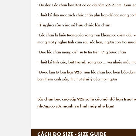
· Độ dài: Lắc chân bên KaT có độ dài tầm 22-23cm. Kèm 3cm
· Thiết kế dây móc xích chắc chắn phù hợp để các nàng có
·
Ý nghĩa của việc sở hữu chiếc lắc chân:
· Lắc chân là biểu tượng của vòng tròn không có điểm đầu và
mang một ý nghĩa tình cảm sâu sắc hơn, người con trai muố
· Đeo lắc chân mang đến sự tự tin trên từng bước chân
· Thiết kế tinh xảo,
bắt trend,
sáng tạo,… với nhiều mẫu mã,
· Được làm từ loại
bạc 925
, nên lắc chân bạc luôn bảo đảm
bạn thêm xinh xắn, thu hút
chú ý
của mọi người
Lắc chân bạc cao cấp 925 sẽ là cầu nối để bạn trao
nhưng có sức mạnh vô hình này nhé bạn!
CÁCH ĐO SIZE - SIZE GUIDE