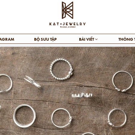
TAGRAM
BỘ SƯU TẬP
BÀI VIẾT
THÔNG 