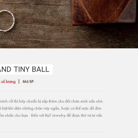
AND TINY BALL
|
 số lượng
Mã SP:
ình rồi thì hãy chuẩn bị sắp thêm cho đôi chân xinh xắn nhé.
i bật khi diện những chân váy ngắn, hoặc có thể mặc đồ đơn
điểm nhấn cho bạn . Đến với KaT Jewelry để được thử và tư vấn