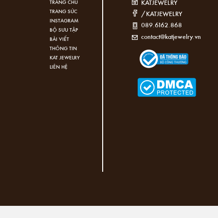
KATJEWELRY
TRANG CHỦ
TRANG SỨC
/KATJEWELRY
INSTAGRAM
089.6162.868
BỘ SƯU TẬP
contact@katjewelry.vn
BÀI VIẾT
THÔNG TIN
KAT JEWELRY
LIÊN HỆ