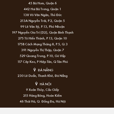
45 Bà Hom, Quận 6
442 Hai Bà Trưng, Quận 1
138 Võ Văn Ngân, Thủ Đức
213A Nguyễn Trãi, P.2, Quận 5
99 Lê Văn Sỹ, P.13, Phú Nhuận
197 Nguyễn Gia Trí (D2), Quận Bình Thạnh
275 Tô Hiến Thành, P.13, Quận 10
175B Cách Mạng Tháng 8, P.5, Q.3
391 Nguyễn Thị Thập, Quận 7
529 Quang Trung, P.10, Gò Vấp
117 Cây Keo, P Hiệp Tân, Q Tân Phú
ĐÀ NẴNG
230 Lê Duẩn, Thanh Khê, Đà Nẵng
HÀ NỘI
9 Xuân Thủy, Cầu Giấy
215 Hàng Bông, Hoàn Kiếm
46 Thái Hà, Q. Đống Đa, Hà Nội