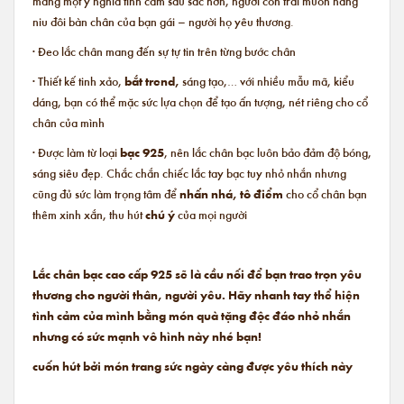
mang một ý nghĩa tình cảm sâu sắc hơn, người con trai muốn nâng
niu đôi bàn chân của bạn gái – người họ yêu thương.
· Đeo lắc chân mang đến sự tự tin trên từng bước chân
· Thiết kế tinh xảo,
bắt trend,
sáng tạo,… với nhiều mẫu mã, kiểu
dáng, bạn có thể mặc sức lựa chọn để tạo ấn tượng, nét riêng cho cổ
chân của mình
· Được làm từ loại
bạc 925
, nên lắc chân bạc luôn bảo đảm độ bóng,
sáng siêu đẹp. Chắc chắn chiếc lắc tay bạc tuy nhỏ nhắn nhưng
cũng đủ sức làm trọng tâm để
nhấn nhá, tô điểm
cho cổ chân bạn
thêm xinh xắn, thu hút
chú ý
của mọi người
Lắc chân bạc cao cấp 925 sẽ là cầu nối để bạn trao trọn yêu
thương cho người thân, người yêu. Hãy nhanh tay thể hiện
tình cảm của mình bằng món quà tặng độc đáo nhỏ nhắn
nhưng có sức mạnh vô hình này nhé bạn!
cuốn hút bởi món trang sức ngày càng được yêu thích này