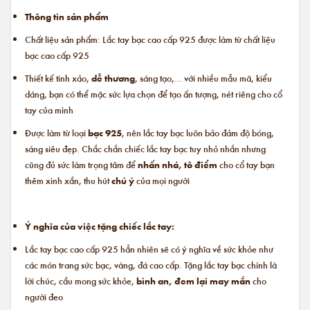
Thông tin sản phẩm
Chất liệu sản phẩm: Lắc tay bạc cao cấp 925 được làm từ chất liệu
bạc cao cấp 925
Thiết kế tinh xảo,
dễ thương
, sáng tạo,… với nhiều mẫu mã, kiểu
dáng, bạn có thể mặc sức lựa chọn để tạo ấn tượng, nét riêng cho cổ
tay của mình
Được làm từ loại
bạc 925
, nên lắc tay bạc luôn bảo đảm độ bóng,
sáng siêu đẹp. Chắc chắn chiếc lắc tay bạc tuy nhỏ nhắn nhưng
cũng đủ sức làm trọng tâm để
nhấn nhá, tô điểm
cho cổ tay bạn
thêm xinh xắn, thu hút
chú ý
của mọi người
Ý nghĩa của việc tặng chiếc lắc tay:
Lắc tay bạc cao cấp 925 hẳn nhiên sẽ có ý nghĩa về sức khỏe như
các món trang sức bạc, vàng, đá cao cấp. Tặng lắc tay bạc chính là
lời chúc, cầu mong sức khỏe,
bình an, đem lại may mắn
cho
người đeo