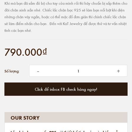
Khi mà bạn đã sắm đủ bộ cho tay của mình rồi thì hãy chuẩn bị sắp thêm cho
đôi chân xinh xắn nhé. Chiếc lắc chân bạc 925 sẽ làm bạn nổi bật khi diện
những chân váy ngắn, hoặc có thể mặc đồ đơn giản thì chính chiếc lắc chân
sẽ làm điểm nhấn cho bạn . Đến với KaT Jewelry để được thử và tư vấn nhiệt
tình các bạn nhé.
790.000₫
-
+
Số lượng:
Click để inbox FB check hàng ngay!
OUR STORY