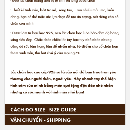
· Đeo lắc chân mang đến sự tự tin trên từng bước chân
· Thiết kế tinh xảo,
bắt trend,
sáng tạo,… với nhiều mẫu mã, kiểu
dáng, bạn có thể mặc sức lựa chọn để tạo ấn tượng, nét riêng cho cổ
chân của mình
· Được làm từ loại
bạc 925
, nên lắc chân bạc luôn bảo đảm độ bóng,
sáng siêu đẹp. Chắc chắn chiếc lắc tay bạc tuy nhỏ nhắn nhưng
cũng đủ sức làm trọng tâm để
nhấn nhá, tô điểm
cho cổ chân bạn
thêm xinh xắn, thu hút
chú ý
của mọi người
Lắc chân bạc cao cấp 925 sẽ là cầu nối để bạn trao trọn yêu
thương cho người thân, người yêu. Hãy nhanh tay thể hiện
tình cảm của mình bằng món quà tặng độc đáo nhỏ nhắn
nhưng có sức mạnh vô hình này nhé bạn!
CÁCH ĐO SIZE - SIZE GUIDE
VẬN CHUYỂN - SHIPPING