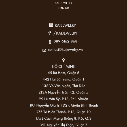
KAT JEWELRY
LIÊN HỆ
KATJEWELRY
/KATJEWELRY
089.6162.868
contact@katjewelry.vn
HỒ CHÍ MINH
45 Bà Hom, Quận 6
442 Hai Bà Trưng, Quận 1
138 Võ Văn Ngân, Thủ Đức
213A Nguyễn Trãi, P.2, Quận 5
99 Lê Văn Sỹ, P.13, Phú Nhuận
197 Nguyễn Gia Trí (D2), Quận Bình Thạnh
275 Tô Hiến Thành, P.13, Quận 10
175B Cách Mạng Tháng 8, P.5, Q.3
391 Nguyễn Thị Thập, Quận 7