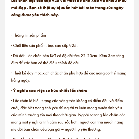
Lắc chân bạc cao cấp 925 với thiết kế tinh xảo và nhiều mẫu
mã đẹp . Bạn sẽ thật sự bị cuốn hút bởi món trang sức ngày
càng được yêu thích này.
· Thông tin sản phẩm
· Chất liệu sản phẩm: bạc cao cấp 925.
· Độ dài: Lắc chân bên KaT có độ dài tầm 22-23cm. Kèm 3cm tăng
đưa để các bạn có thể điều chỉnh độ dài. .
· Thiết kế dây móc xích chắc chắn phù hợp để các nàng có thể mang
hằng ngày.
·
Ý nghĩa của việc sở hữu chiếc lắc chân:
· Lắc chân là biểu tượng của vòng tròn không có điểm đầu và điểm
cuối, đặc biệt trong tình yêu thì người ta luôn mong muốn tình yêu
của mình trường tồn mãi theo thời gian. Ngoài ra tặng
lắc chân
còn
mang một ý nghĩa tình cảm sâu sắc hơn, người con trai muốn nâng
niu đôi bàn chân của bạn gái – người họ yêu thương.