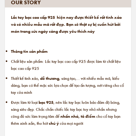
OUR STORY
Lắc tay bạc cao cấp 925 hiện nay được thiết kế rất tinh xảo
và có nhiều mẫu mã rất đẹp. Bạn sẽ thật sự bị cuốn hút bởi
món trang sức ngày càng được yêu thích này
Thông tin sản phẩm
Chất liệu sản phẩm: Lắc tay bạc cao cấp 925 được làm từ chất liệu
bạc cao cấp 925
Thiết kế tinh xảo,
dễ thương
, sáng tạo,… với nhiều mẫu mã, kiểu
dáng, bạn có thể mặc sức lựa chọn để tạo ấn tượng, nét riêng cho cổ
tay của mình
Được làm từ loại
bạc 925
, nên lắc tay bạc luôn bảo đảm độ bóng,
sáng siêu đẹp. Chắc chắn chiếc lắc tay bạc tuy nhỏ nhắn nhưng
cũng đủ sức làm trọng tâm để
nhấn nhá, tô điểm
cho cổ tay bạn
thêm xinh xắn, thu hút
chú ý
của mọi người