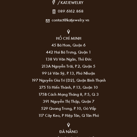
/KATJEWELRY
089.6162.868
contact@katjewelry.vn
HỒ CHÍ MINH
45 Bà Hom, Quận 6
442 Hai Bà Trưng, Quận 1
138 Võ Văn Ngân, Thủ Đức
213A Nguyễn Trãi, P.2, Quận 5
99 Lê Văn Sỹ, P.13, Phú Nhuận
197 Nguyễn Gia Trí (D2), Quận Bình Thạnh
275 Tô Hiến Thành, P.13, Quận 10
175B Cách Mạng Tháng 8, P.5, Q.3
391 Nguyễn Thị Thập, Quận 7
529 Quang Trung, P.10, Gò Vấp
117 Cây Keo, P Hiệp Tân, Q Tân Phú
ĐÀ NẴNG