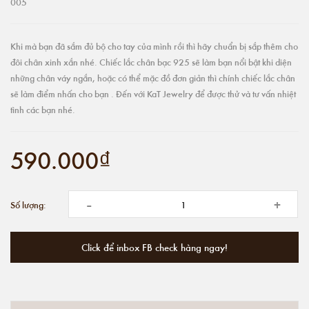
005
Khi mà bạn đã sắm đủ bộ cho tay của mình rồi thì hãy chuẩn bị sắp thêm cho
đôi chân xinh xắn nhé. Chiếc lắc chân bạc 925 sẽ làm bạn nổi bật khi diện
những chân váy ngắn, hoặc có thể mặc đồ đơn giản thì chính chiếc lắc chân
sẽ làm điểm nhấn cho bạn . Đến với KaT Jewelry để được thử và tư vấn nhiệt
tình các bạn nhé.
590.000₫
-
+
Số lượng:
Click để inbox FB check hàng ngay!