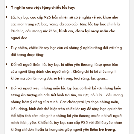
Ý nghĩa của việc tặng chiếc lắc tay:
Lắc tay bạc cao cấp 925 hẳn nhiên sẽ có ý nghĩa về sức khỏe như
các món trang sức bạc, vàng, đá cao cấp. Tặng lắc tay bạc chính là
lời chúc, cầu mong sức khỏe,
bình an, đem lại may mắn
cho
người đeo
Tuy nhiên, chiếc lắc tay bạc còn có những ý nghĩa riêng đối với từng
đối tượng được tặng:
Đối với người thân: lắc tay bạc là niềm yêu thương, là sự quan tâm
của người tặng dành cho người nhận. Không chỉ là lời chúc mạnh
khỏe mà còn là mong ước sự trẻ trung, tươi sáng, lạc quan…
Đối với người yêu: những mẫu lắc tay bạc có thiết kế với những biểu
tượng
ấn tượng
như chi tiết hình trái tim, vô cực, cỏ 3 lá ...đều mang
những hàm ý riêng của mình. Các chàng trai lựa chọn những mẫu,
kiểu dáng, hình ảnh thể hiện trên chiếc lắc tay để tặng bạn gái nhằm
thể hiện tình cảm cũng như những lời yêu thương muốn nói với người
mình thích, yêu. Chiếc lắc tay bạc cao cấp 925 với đôi lứa yêu nhau
không chỉ đơn thuần là trang sức giúp người yêu thêm
trẻ trung
,