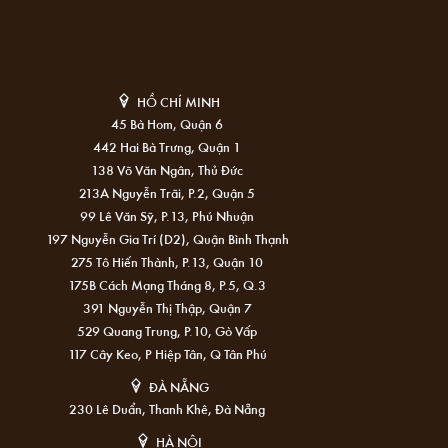
HỒ CHÍ MINH
45 Bà Hom, Quận 6
442 Hai Bà Trưng, Quận 1
138 Võ Văn Ngân, Thủ Đức
213A Nguyễn Trãi, P.2, Quận 5
99 Lê Văn Sỹ, P.13, Phú Nhuận
197 Nguyễn Gia Trí (D2), Quận Bình Thạnh
275 Tô Hiến Thành, P.13, Quận 10
175B Cách Mạng Tháng 8, P.5, Q.3
391 Nguyễn Thị Thập, Quận 7
529 Quang Trung, P.10, Gò Vấp
117 Cây Keo, P Hiệp Tân, Q Tân Phú
ĐÀ NẴNG
230 Lê Duẩn, Thanh Khê, Đà Nẵng
HÀ NỘI