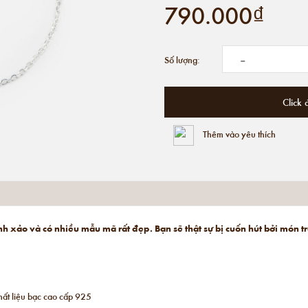
790.000₫
-
Số lượng:
Click 
Thêm vào yêu thích
tinh xảo và có nhiều mẫu mã rất đẹp. Bạn sẽ thật sự bị cuốn hút bởi món 
hất liệu bạc cao cấp 925