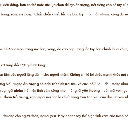
, kiểu dáng, bạn có thể mặc sức lựa chọn để tạo ấn tượng, nét riêng cho cổ tay củ
ộ bóng, sáng siêu đẹp. Chắc chắn chiếc lắc tay bạc tuy nhỏ nhắn nhưng cũng đủ sứ
e như các món trang sức bạc, vàng, đá cao cấp. Tặng lắc tay bạc chính là lời chú
 với từng đối tượng được tặng:
quan tâm của người tặng dành cho người nhận. Không chỉ là lời chúc mạnh khỏe mà c
hững biểu tượng
ấn tượng
như chi tiết hình trái tim, vô cực, cỏ 3 lá ...đều mang 
ng bạn gái nhằm thể hiện tình cảm cũng như những lời yêu thương muốn nói với ngườ
yêu thêm
trẻ trung
, rạng ngời mà còn là chiếc vòng tròn tình yêu của đôi lứa yêu 
yêu thương cho người thân, người yêu. Hãy nhanh tay thể hiện tình cảm của mình