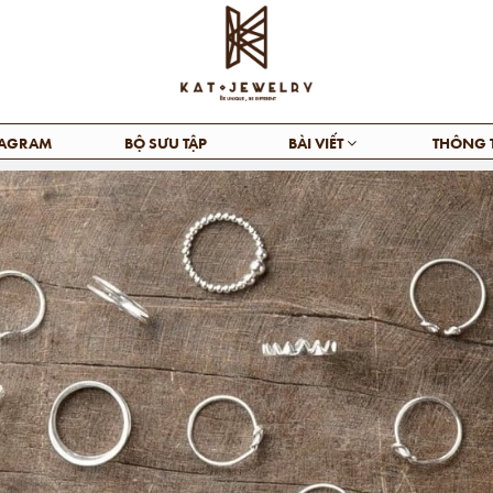
TAGRAM
BỘ SƯU TẬP
BÀI VIẾT
THÔNG 