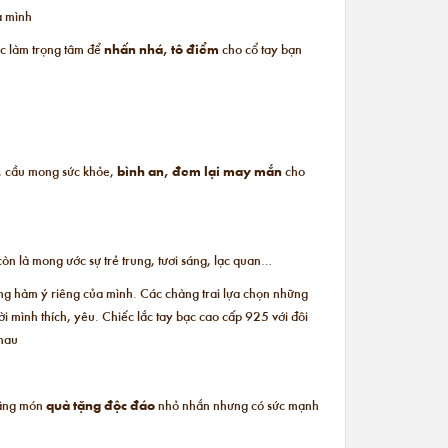
a mình
c làm trọng tâm để
nhấn nhá, tô điểm
cho cổ tay bạn
c, cầu mong sức khỏe,
bình an, đem lại may mắn
cho
òn là mong ước sự trẻ trung, tươi sáng, lạc quan…
những hàm ý riêng của mình. Các chàng trai lựa chọn những
i mình thích, yêu. Chiếc lắc tay bạc cao cấp 925 với đôi
nhau
 bằng món
quà tặng độc đáo
nhỏ nhắn nhưng có sức mạnh