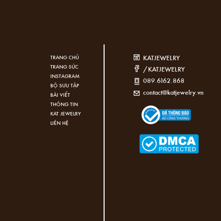
KATJEWELRY
TRANG CHỦ
TRANG SỨC
/KATJEWELRY
INSTAGRAM
089.6162.868
BỘ SƯU TẬP
contact@katjewelry.vn
BÀI VIẾT
THÔNG TIN
KAT JEWELRY
LIÊN HỆ