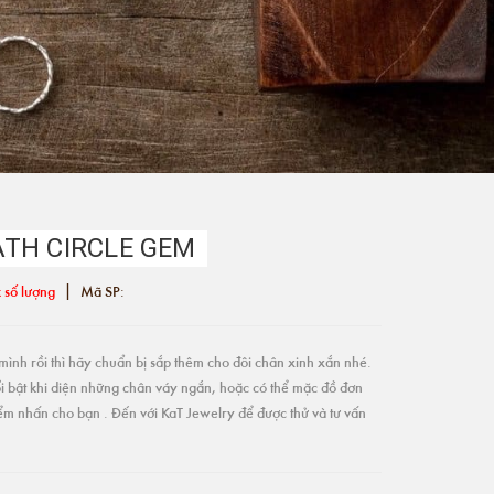
TH CIRCLE GEM
|
 số lượng
Mã SP:
ình rồi thì hãy chuẩn bị sắp thêm cho đôi chân xinh xắn nhé.
i bật khi diện những chân váy ngắn, hoặc có thể mặc đồ đơn
điểm nhấn cho bạn . Đến với KaT Jewelry để được thử và tư vấn