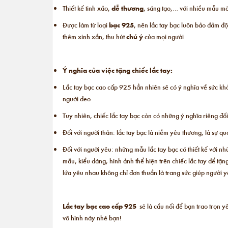
Thiết kế tinh xảo,
dễ thương
, sáng tạo,… với nhiều mẫu mã
Được làm từ loại
bạc 925
, nên lắc tay bạc luôn bảo đảm đ
thêm xinh xắn, thu hút
chú ý
của mọi người
Ý nghĩa của việc tặng chiếc lắc tay:
Lắc tay bạc cao cấp 925 hẳn nhiên sẽ có ý nghĩa về sức khỏ
người đeo
Tuy nhiên, chiếc lắc tay bạc còn có những ý nghĩa riêng đối
Đối với người thân: lắc tay bạc là niềm yêu thương, là sự 
Đối với người yêu: những mẫu lắc tay bạc có thiết kế với n
mẫu, kiểu dáng, hình ảnh thể hiện trên chiếc lắc tay để tặ
lứa yêu nhau không chỉ đơn thuần là trang sức giúp người 
Lắc tay bạc cao cấp 925
sẽ là cầu nối để bạn trao trọn 
vô hình này nhé bạn!