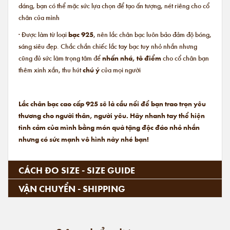
dáng, bạn có thể mặc sức lựa chọn để tạo ấn tượng, nét riêng cho cổ
chân của mình
· Được làm từ loại
bạc 925
, nên lắc chân bạc luôn bảo đảm độ bóng,
sáng siêu đẹp. Chắc chắn chiếc lắc tay bạc tuy nhỏ nhắn nhưng
cũng đủ sức làm trọng tâm để
nhấn nhá, tô điểm
cho cổ chân bạn
thêm xinh xắn, thu hút
chú ý
của mọi người
Lắc chân bạc cao cấp 925 sẽ là cầu nối để bạn trao trọn yêu
thương cho người thân, người yêu. Hãy nhanh tay thể hiện
tình cảm của mình bằng món quà tặng độc đáo nhỏ nhắn
nhưng có sức mạnh vô hình này nhé bạn!
CÁCH ĐO SIZE - SIZE GUIDE
VẬN CHUYỂN - SHIPPING