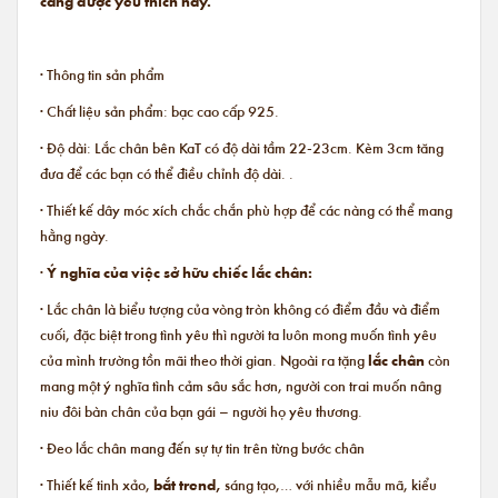
càng được yêu thích này.
· Thông tin sản phẩm
· Chất liệu sản phẩm: bạc cao cấp 925.
· Độ dài: Lắc chân bên KaT có độ dài tầm 22-23cm. Kèm 3cm tăng
đưa để các bạn có thể điều chỉnh độ dài. .
· Thiết kế dây móc xích chắc chắn phù hợp để các nàng có thể mang
hằng ngày.
·
Ý nghĩa của việc sở hữu chiếc lắc chân:
· Lắc chân là biểu tượng của vòng tròn không có điểm đầu và điểm
cuối, đặc biệt trong tình yêu thì người ta luôn mong muốn tình yêu
của mình trường tồn mãi theo thời gian. Ngoài ra tặng
lắc chân
còn
mang một ý nghĩa tình cảm sâu sắc hơn, người con trai muốn nâng
niu đôi bàn chân của bạn gái – người họ yêu thương.
· Đeo lắc chân mang đến sự tự tin trên từng bước chân
· Thiết kế tinh xảo,
bắt trend,
sáng tạo,… với nhiều mẫu mã, kiểu