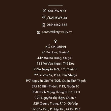
KATJEWELRY
/KATJEWELRY
089.6162.868
contact@katjewelry.vn
HỒ CHÍ MINH
45 Bà Hom, Quận 6
442 Hai Bà Trưng, Quận 1
138 Võ Văn Ngân, Thủ Đức
213A Nguyễn Trãi, P.2, Quận 5
99 Lê Văn Sỹ, P.13, Phú Nhuận
197 Nguyễn Gia Trí (D2), Quận Bình Thạnh
275 Tô Hiến Thành, P.13, Quận 10
175B Cách Mạng Tháng 8, P.5, Q.3
391 Nguyễn Thị Thập, Quận 7
529 Quang Trung, P.10, Gò Vấp
117 Cây Keo, P Hiệp Tân, Q Tân Phú