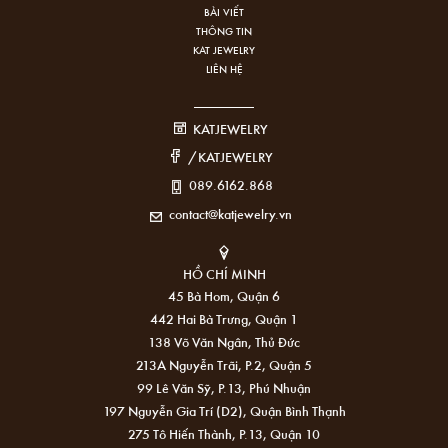
BÀI VIẾT
THÔNG TIN
KAT JEWELRY
LIÊN HỆ
KATJEWELRY
/KATJEWELRY
089.6162.868
contact@katjewelry.vn
HỒ CHÍ MINH
45 Bà Hom, Quận 6
442 Hai Bà Trưng, Quận 1
138 Võ Văn Ngân, Thủ Đức
213A Nguyễn Trãi, P.2, Quận 5
99 Lê Văn Sỹ, P.13, Phú Nhuận
197 Nguyễn Gia Trí (D2), Quận Bình Thạnh
275 Tô Hiến Thành, P.13, Quận 10