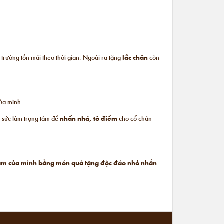
 trường tồn mãi theo thời gian. Ngoài ra tặng
lắc chân
còn
của mình
ủ sức làm trọng tâm để
nhấn nhá, tô điểm
cho cổ chân
h cảm của mình bằng món quà tặng độc đáo nhỏ nhắn