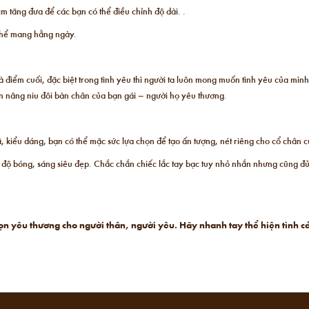
 tăng đưa để các bạn có thể điều chỉnh độ dài. .
 thể mang hằng ngày.
 điểm cuối, đặc biệt trong tình yêu thì người ta luôn mong muốn tình yêu của mình
n nâng niu đôi bàn chân của bạn gái – người họ yêu thương.
 kiểu dáng, bạn có thể mặc sức lựa chọn để tạo ấn tượng, nét riêng cho cổ chân 
 độ bóng, sáng siêu đẹp. Chắc chắn chiếc lắc tay bạc tuy nhỏ nhắn nhưng cũng đ
 trọn yêu thương cho người thân, người yêu. Hãy nhanh tay thể hiện tìn