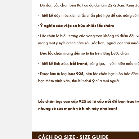
· Độ dài: Lắc chân bên KaT có độ dài tầm 22-23cm. Kèm 3cm
· Thiết kế dây móc xích chắc chắn phù hợp để các nàng có
·
Ý nghĩa của việc sở hữu chiếc lắc chân:
· Lắc chân là biểu tượng của vòng tròn không có điểm đầu và
mang một ý nghĩa tình cảm sâu sắc hơn, người con trai muố
· Đeo lắc chân mang đến sự tự tin trên từng bước chân
· Thiết kế tinh xảo,
bắt trend,
sáng tạo,… với nhiều mẫu mã,
· Được làm từ loại
bạc 925
, nên lắc chân bạc luôn bảo đảm
bạn thêm xinh xắn, thu hút
chú ý
của mọi người
Lắc chân bạc cao cấp 925 sẽ là cầu nối để bạn trao
nhưng có sức mạnh vô hình này nhé bạn!
CÁCH ĐO SIZE - SIZE GUIDE