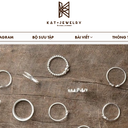
TAGRAM
BỘ SƯU TẬP
BÀI VIẾT
THÔNG 