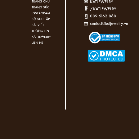
KATJEWELRY
TRANG CHỦ
TRANG SỨC
/KATJEWELRY
INSTAGRAM
089.6162.868
BỘ SƯU TẬP
contact@katjewelry.vn
BÀI VIẾT
THÔNG TIN
KAT JEWELRY
LIÊN HỆ