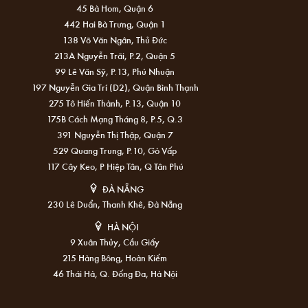
45 Bà Hom, Quận 6
442 Hai Bà Trưng, Quận 1
138 Võ Văn Ngân, Thủ Đức
213A Nguyễn Trãi, P.2, Quận 5
99 Lê Văn Sỹ, P.13, Phú Nhuận
197 Nguyễn Gia Trí (D2), Quận Bình Thạnh
275 Tô Hiến Thành, P.13, Quận 10
175B Cách Mạng Tháng 8, P.5, Q.3
391 Nguyễn Thị Thập, Quận 7
529 Quang Trung, P.10, Gò Vấp
117 Cây Keo, P Hiệp Tân, Q Tân Phú
ĐÀ NẴNG
230 Lê Duẩn, Thanh Khê, Đà Nẵng
HÀ NỘI
9 Xuân Thủy, Cầu Giấy
215 Hàng Bông, Hoàn Kiếm
46 Thái Hà, Q. Đống Đa, Hà Nội