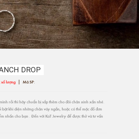
RANCH DROP
|
 số lượng
Mã SP:
ình rồi thì hãy chuẩn bị sắp thêm cho đôi chân xinh xắn nhé.
i bật khi diện những chân váy ngắn, hoặc có thể mặc đồ đơn
điểm nhấn cho bạn . Đến với KaT Jewelry để được thử và tư vấn