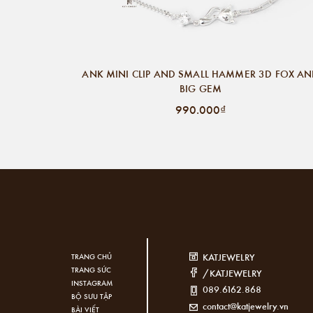
ANK MINI CLIP AND SMALL HAMMER 3D FOX A
BIG GEM
990.000₫
KATJEWELRY
TRANG CHỦ
TRANG SỨC
/KATJEWELRY
INSTAGRAM
089.6162.868
BỘ SƯU TẬP
contact@katjewelry.vn
BÀI VIẾT