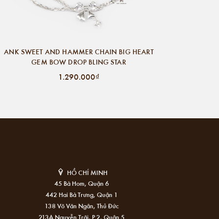
ANK SWEET AND HAMMER CHAIN BIG HEART
GEM BOW DROP BLING STAR
1.290.000₫
HỒ CHÍ MINH
45 Bà Hom, Quận 6
442 Hai Bà Trưng, Quận 1
138 Võ Văn Ngân, Thủ Đức
213A Nguyễn Trãi, P.2, Quận 5