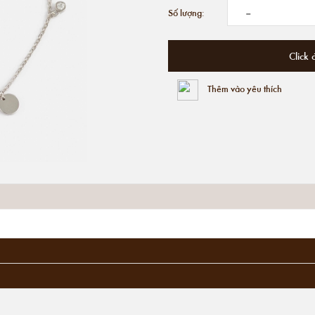
-
Số lượng:
Click 
Thêm vào yêu thích