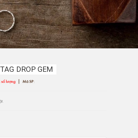
 TAG DROP GEM
|
 số lượng
Mã SP:
ật.