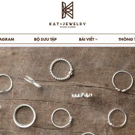
TAGRAM
BỘ SƯU TẬP
BÀI VIẾT
THÔNG 