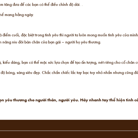
 tăng đưa để các bạn có thể điều chỉnh độ dài. .
 thể mang hằng ngày.
 điểm cuối, đặc biệt trong tình yêu thì người ta luôn mong muốn tình yêu của mình
n nâng niu đôi bàn chân của bạn gái – người họ yêu thương.
 kiểu dáng, bạn có thể mặc sức lựa chọn để tạo ấn tượng, nét riêng cho cổ chân 
 độ bóng, sáng siêu đẹp. Chắc chắn chiếc lắc tay bạc tuy nhỏ nhắn nhưng cũng đ
 trọn yêu thương cho người thân, người yêu. Hãy nhanh tay thể hiện tìn