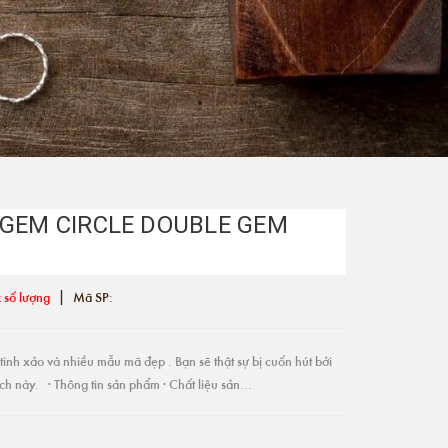
 GEM CIRCLE DOUBLE GEM
|
 số lượng
Mã SP:
tinh xảo và nhiều mẫu mã đẹp . Bạn sẽ thật sự bị cuốn hút bởi
h này. · Thông tin sản phẩm · Chất liệu sản...