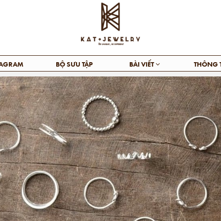
TAGRAM
BỘ SƯU TẬP
BÀI VIẾT
THÔNG 