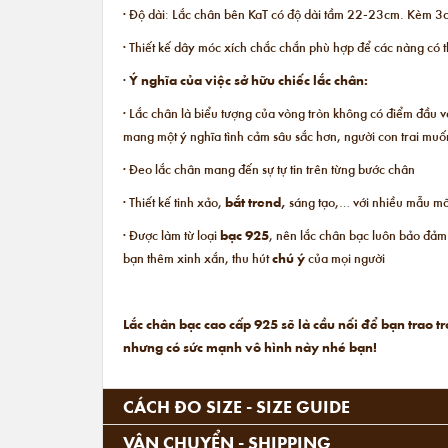
· Độ dài: Lắc chân bên KaT có độ dài tầm 22-23cm. Kèm 3cm
· Thiết kế dây móc xích chắc chắn phù hợp để các nàng có
·
Ý nghĩa của việc sở hữu chiếc lắc chân:
· Lắc chân là biểu tượng của vòng tròn không có điểm đầu và
mang một ý nghĩa tình cảm sâu sắc hơn, người con trai muố
· Đeo lắc chân mang đến sự tự tin trên từng bước chân
· Thiết kế tinh xảo,
bắt trend,
sáng tạo,… với nhiều mẫu mã,
· Được làm từ loại
bạc 925
, nên lắc chân bạc luôn bảo đảm
bạn thêm xinh xắn, thu hút
chú ý
của mọi người
Lắc chân bạc cao cấp 925 sẽ là cầu nối để bạn trao
nhưng có sức mạnh vô hình này nhé bạn!
CÁCH ĐO SIZE - SIZE GUIDE
VẬN CHUYỂN - SHIPPING