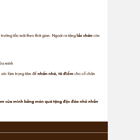
 trường tồn mãi theo thời gian. Ngoài ra tặng
lắc chân
còn
của mình
ủ sức làm trọng tâm để
nhấn nhá, tô điểm
cho cổ chân
h cảm của mình bằng món quà tặng độc đáo nhỏ nhắn