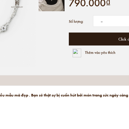
790.000₫
-
Số lượng:
Click 
Thêm vào yêu thích
hiều mẫu mã đẹp . Bạn sẽ thật sự bị cuốn hút bởi món trang sức ngày càng