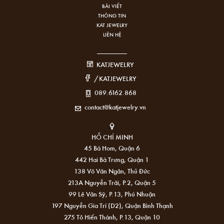
BÀI VIẾT
THÔNG TIN
KAT JEWELRY
LIÊN HỆ
KATJEWELRY
/KATJEWELRY
089.6162.868
contact@katjewelry.vn
HỒ CHÍ MINH
45 Bà Hom, Quận 6
442 Hai Bà Trưng, Quận 1
138 Võ Văn Ngân, Thủ Đức
213A Nguyễn Trãi, P.2, Quận 5
99 Lê Văn Sỹ, P.13, Phú Nhuận
197 Nguyễn Gia Trí (D2), Quận Bình Thạnh
275 Tô Hiến Thành, P.13, Quận 10