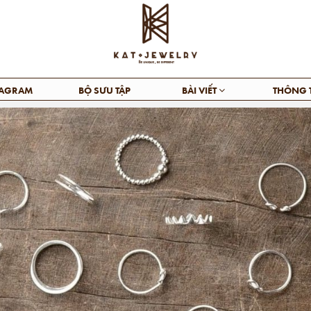
TAGRAM
BỘ SƯU TẬP
BÀI VIẾT
THÔNG 