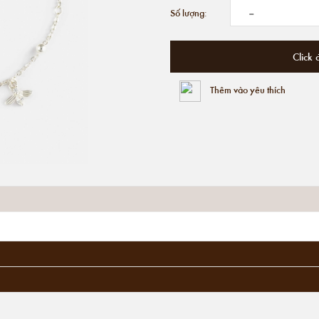
-
Số lượng:
Click 
Thêm vào yêu thích