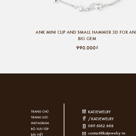
ANK MINI CLIP AND SMALL HAMMER 3D FOX A
BIG GEM
990.000₫
KATJEWELRY
TRANG CHỦ
TRANG SỨC
/KATJEWELRY
INSTAGRAM
089.6162.868
BỘ SƯU TẬP
contact@katjewelry.vn
BÀI VIẾT