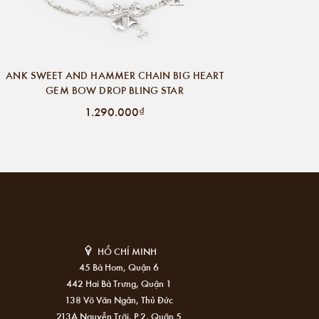
ANK SWEET AND HAMMER CHAIN BIG HEART
GEM BOW DROP BLING STAR
1.290.000₫
HỒ CHÍ MINH
45 Bà Hom, Quận 6
442 Hai Bà Trưng, Quận 1
138 Võ Văn Ngân, Thủ Đức
213A Nguyễn Trãi, P.2, Quận 5