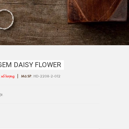
GEM DAISY FLOWER
|
 số lượng
Mã SP:
HD-2208-2-012
ật.