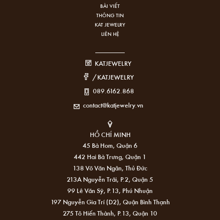
BÀI VIẾT
THÔNG TIN
KAT JEWELRY
LIÊN HỆ
KATJEWELRY
/KATJEWELRY
089.6162.868
contact@katjewelry.vn
HỒ CHÍ MINH
45 Bà Hom, Quận 6
442 Hai Bà Trưng, Quận 1
138 Võ Văn Ngân, Thủ Đức
213A Nguyễn Trãi, P.2, Quận 5
99 Lê Văn Sỹ, P.13, Phú Nhuận
197 Nguyễn Gia Trí (D2), Quận Bình Thạnh
275 Tô Hiến Thành, P.13, Quận 10